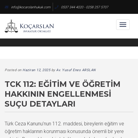
Skip
info@kocarslanhukuk.com
0537 344 4020 - 0258 257 5707
to
content
Toggl
naviga
Posted on
Haziran 12, 2025
by
Av. Yusuf Enes ARSLAN
TCK 112: EĞITIM VE ÖĞRETIM
HAKKININ ENGELLENMESI
SUÇU DETAYLARI
Türk Ceza Kanunu’nun 112. maddesi, bireylerin eğitim ve
öğretim haklarının korunması konusunda önemli bir yere