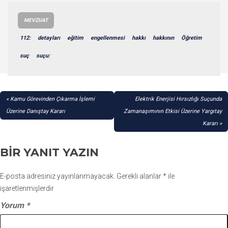
MEVZUAT
112:
detayları
eğitim
engellenmesi
hakkı
hakkının
Öğretim
suç
suçu:
YAZI
Kamu Görevinden Çıkarma İşlemi
Elektrik Enerjisi Hırsızlığı Suçunda
GEZINMESI
Üzerine Danıştay Kararı
Zamanaşımının Etkisi Üzerine Yargıtay
Kararı
BIR YANIT YAZIN
E-posta adresiniz yayınlanmayacak.
Gerekli alanlar
*
ile
işaretlenmişlerdir
Yorum
*