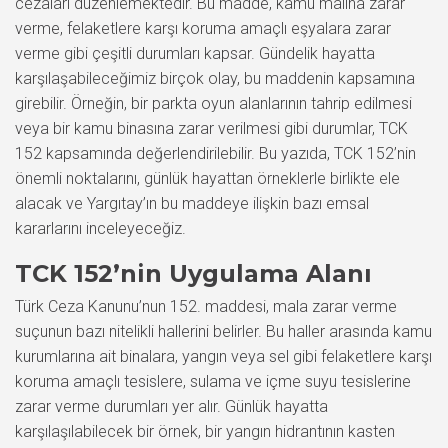
cezaları düzenlemektedir. Bu madde, kamu malına zarar
verme, felaketlere karşı koruma amaçlı eşyalara zarar
verme gibi çeşitli durumları kapsar. Gündelik hayatta
karşılaşabileceğimiz birçok olay, bu maddenin kapsamına
girebilir. Örneğin, bir parkta oyun alanlarının tahrip edilmesi
veya bir kamu binasına zarar verilmesi gibi durumlar, TCK
152 kapsamında değerlendirilebilir. Bu yazıda, TCK 152’nin
önemli noktalarını, günlük hayattan örneklerle birlikte ele
alacak ve Yargıtay’ın bu maddeye ilişkin bazı emsal
kararlarını inceleyeceğiz.
TCK 152’nin Uygulama Alanı
Türk Ceza Kanunu’nun 152. maddesi, mala zarar verme
suçunun bazı nitelikli hallerini belirler. Bu haller arasında kamu
kurumlarına ait binalara, yangın veya sel gibi felaketlere karşı
koruma amaçlı tesislere, sulama ve içme suyu tesislerine
zarar verme durumları yer alır. Günlük hayatta
karşılaşılabilecek bir örnek, bir yangın hidrantının kasten