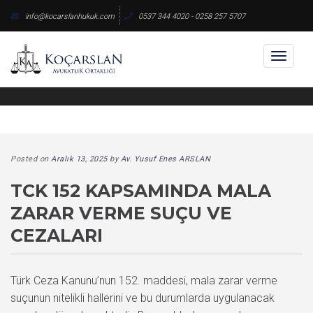
Skip
info@kocarslanhukuk.com
0537 344 4020 - 0258 257 5707
to
content
Toggl
naviga
Posted on
Aralık 13, 2025
by
Av. Yusuf Enes ARSLAN
TCK 152 KAPSAMINDA MALA
ZARAR VERME SUÇU VE
CEZALARI
Türk Ceza Kanunu’nun 152. maddesi, mala zarar verme
suçunun nitelikli hallerini ve bu durumlarda uygulanacak