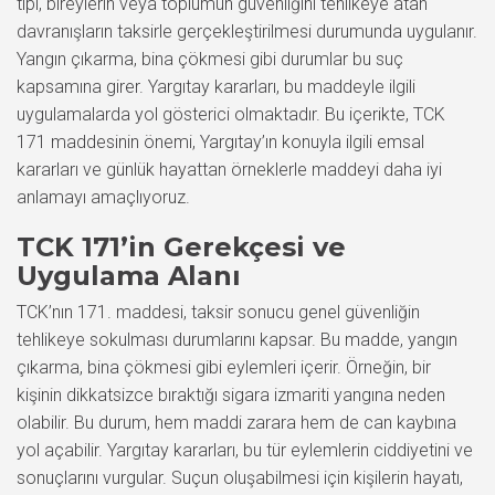
tipi, bireylerin veya toplumun güvenliğini tehlikeye atan
davranışların taksirle gerçekleştirilmesi durumunda uygulanır.
Yangın çıkarma, bina çökmesi gibi durumlar bu suç
kapsamına girer. Yargıtay kararları, bu maddeyle ilgili
uygulamalarda yol gösterici olmaktadır. Bu içerikte, TCK
171 maddesinin önemi, Yargıtay’ın konuyla ilgili emsal
kararları ve günlük hayattan örneklerle maddeyi daha iyi
anlamayı amaçlıyoruz.
TCK 171’in Gerekçesi ve
Uygulama Alanı
TCK’nın 171. maddesi, taksir sonucu genel güvenliğin
tehlikeye sokulması durumlarını kapsar. Bu madde, yangın
çıkarma, bina çökmesi gibi eylemleri içerir. Örneğin, bir
kişinin dikkatsizce bıraktığı sigara izmariti yangına neden
olabilir. Bu durum, hem maddi zarara hem de can kaybına
yol açabilir. Yargıtay kararları, bu tür eylemlerin ciddiyetini ve
sonuçlarını vurgular. Suçun oluşabilmesi için kişilerin hayatı,