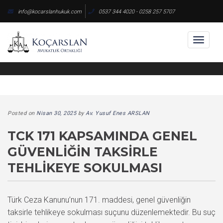
Skip
info@kocarslanhukuk.com
0537 344 4020 - 0258 257 5707
to
content
Toggl
naviga
Posted on
Nisan 30, 2025
by
Av. Yusuf Enes ARSLAN
TCK 171 KAPSAMINDA GENEL
GÜVENLIĞIN TAKSIRLE
TEHLIKEYE SOKULMASI
Türk Ceza Kanunu’nun 171. maddesi, genel güvenliğin
taksirle tehlikeye sokulması suçunu düzenlemektedir. Bu suç