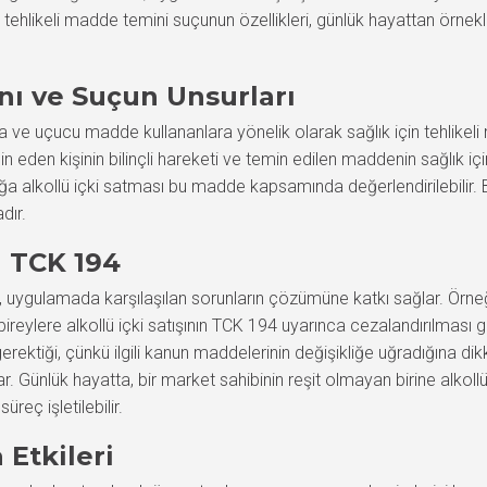
ehlikeli madde temini suçunun özellikleri, günlük hayattan örneklerl
ı ve Suçun Unsurları
a ve uçucu madde kullananlara yönelik olarak sağlık için tehlikeli
den kişinin bilinçli hareketi ve temin edilen maddenin sağlık için t
ğa alkollü içki satması bu madde kapsamında değerlendirilebilir.
dır.
a TCK 194
r, uygulamada karşılaşılan sorunların çözümüne katkı sağlar. Ör
ireylere alkollü içki satışının TCK 194 uyarınca cezalandırılması g
ektiği, çünkü ilgili kanun maddelerinin değişikliğe uğradığına dikk
. Günlük hayatta, bir market sahibinin reşit olmayan birine alkollü
üreç işletilebilir.
Etkileri