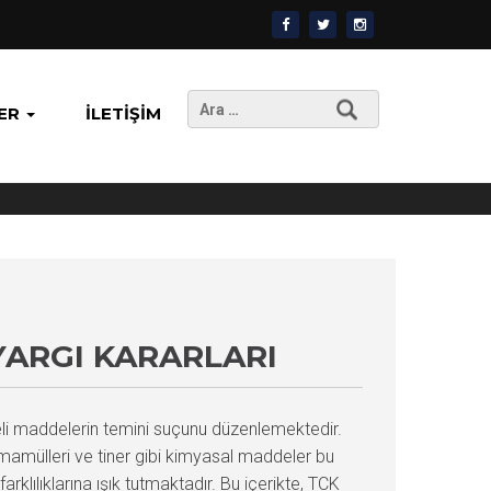
Arama:
ER
İLETIŞIM
YARGI KARARLARI
eli maddelerin temini suçunu düzenlemektedir.
 mamülleri ve tiner gibi kimyasal maddeler bu
klılıklarına ışık tutmaktadır. Bu içerikte, TCK