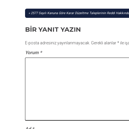
YAZI
2577 Sayılı Kanuna Göre Karar Düzeltme Taleplerinin Reddi Hakkında
GEZINMESI
BIR YANIT YAZIN
E-posta adresiniz yayınlanmayacak.
Gerekli alanlar
*
ile i
Yorum
*
Ad
*