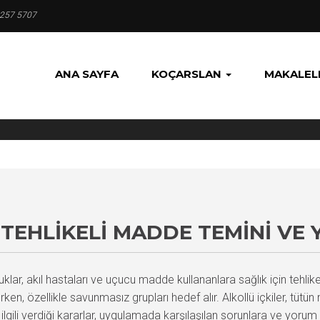
 257 5707
ANA SAYFA
KOÇARSLAN
MAKALEL
TEHLIKELI MADDE TEMINI VE 
ar, akıl hastaları ve uçucu madde kullananlara sağlık için tehlik
, özellikle savunmasız grupları hedef alır. Alkollü içkiler, tütün
ili verdiği kararlar, uygulamada karşılaşılan sorunlara ve yorum far