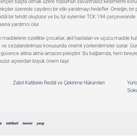
e gençler başta olmak üzere toplumun savunmasız kesimlerini k
arikçiler üzerinde caydırıcı bir etki yaratmayı hedefler. Örneğin, b
iddi bir tehdit oluşturur ve bu tür eylemler TCK 194 çerçevesinde
asına yardımcı olur.
eli maddelerin özellikle çocuklar, akıl hastaları ve uçucu madde 
ması ve cezalandırılması konusunda önemli yönlendirmeler sunar. G
güvence altına alma amacını pekiştirir. Bu bağlamda, hem bireyle
huzur açısından büyük önem taşır.
Zabıt Katibinin Reddi ve Çekinme Hükümleri
Yurt
Soku
e
tehlikeli
temini
yargı