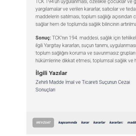
TCK 194’ün uygulanması, özellikle çocuklar v
yargılamalar ve verilen kararlar, satıcılar ve ted
maddelerin satılması, toplum sağlığı açısından c
sağlar hem de toplumda sağlık bilincinin artırılm
Sonuç:
TCK’nın 194. maddesi, sağlık için tehlik
ilgili Yargıtay kararları, suçun tanımı, uygulan
toplum sağlığını koruma ve savunmasız grupları 
hükümlerine dikkat etmesi, toplumsal sağlık ve 
İlgili Yazılar
Zehirli Madde İmal ve Ticareti Suçunun Cezai
Sonuçları
kapsamında
karar
kararlar
kararları:
madd
MEVZUAT