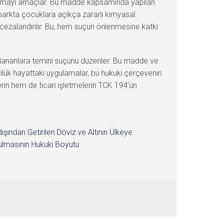
orumayı amaçlar. Bu madde kapsamında yapılan
ir parkta çocuklara açıkça zararlı kimyasal
 cezalandırılır. Bu, hem suçun önlenmesine katkı
kullananlara temini suçunu düzenler. Bu madde ve
ünlük hayattaki uygulamalar, bu hukuki çerçevenin
rin hem de ticari işletmelerin TCK 194’ün
dışından Getirilen Döviz ve Altının Ülkeye
lmasının Hukuki Boyutu