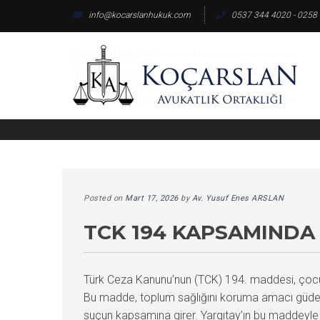
Skip
info@kocarslanhukuk.com
0537 344 4020 - 0258
to
content
Posted on
Mart 17, 2026
by
Av. Yusuf Enes ARSLAN
TCK 194 KAPSAMINDA 
Türk Ceza Kanunu’nun (TCK) 194. maddesi, çocukl
Bu madde, toplum sağlığını koruma amacı güderken
suçun kapsamına girer. Yargıtay’ın bu maddeyle ilg