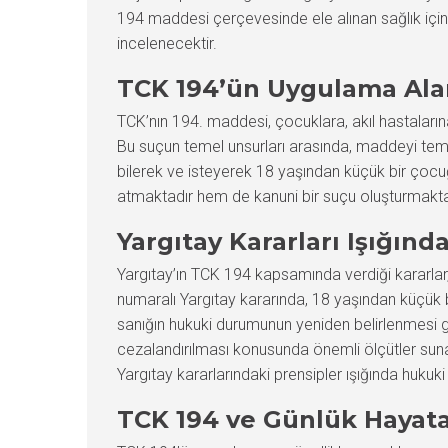
194 maddesi çerçevesinde ele alınan sağlık için t
incelenecektir.
TCK 194’ün Uygulama Alan
TCK’nın 194. maddesi, çocuklara, akıl hastaların
Bu suçun temel unsurları arasında, maddeyi temin e
bilerek ve isteyerek 18 yaşından küçük bir çocu
atmaktadır hem de kanuni bir suçu oluşturmakta
Yargıtay Kararları Işığınd
Yargıtay’ın TCK 194 kapsamında verdiği kararla
numaralı Yargıtay kararında, 18 yaşından küçük b
sanığın hukuki durumunun yeniden belirlenmesi ger
cezalandırılması konusunda önemli ölçütler sunar
Yargıtay kararlarındaki prensipler ışığında hukuki s
TCK 194 ve Günlük Hayata 