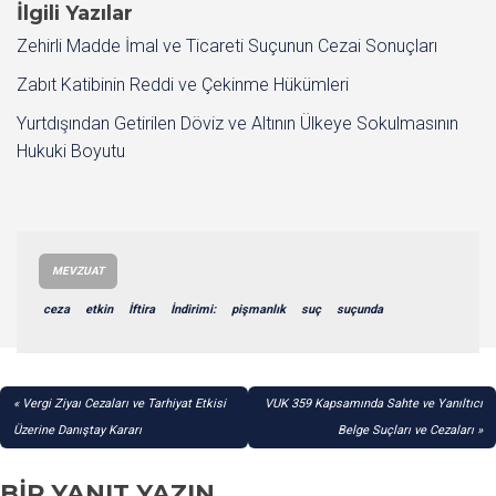
İlgili Yazılar
Zehirli Madde İmal ve Ticareti Suçunun Cezai Sonuçları
Zabıt Katibinin Reddi ve Çekinme Hükümleri
Yurtdışından Getirilen Döviz ve Altının Ülkeye Sokulmasının
Hukuki Boyutu
MEVZUAT
ceza
etkin
İftira
İndirimi:
pişmanlık
suç
suçunda
YAZI
Vergi Ziyaı Cezaları ve Tarhiyat Etkisi
VUK 359 Kapsamında Sahte ve Yanıltıcı
GEZINMESI
Üzerine Danıştay Kararı
Belge Suçları ve Cezaları
BIR YANIT YAZIN