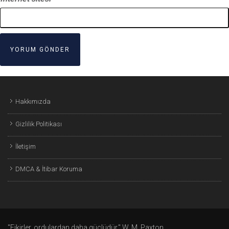
Hakkımızda
Gizlilik Politikası
İletişim
DMCA & İtibar Koruma
"Fikirler, ordulardan daha güçlüdür." W. M. Paxton