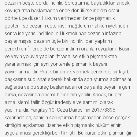
cezanın beşte dördü indirilir. Soruşturma başladıktan ancak
kovuşturma başlamadan önce dönülürse indirim oranı
dörtte üçe düşer. Hüküm verilmeden önce pişmanlık
gösterilirse cezanın üçte ikisi, mağdurun mahkûmiyetinden
sonra ise yarısı indirilebilir. Hükmolunan cezanın infazına
başlanmışsa, cezanın üçte biri indirilir. İdari yaptırım
gerektiren fiillerde de benzer indirim oranları uygulanır. Basın
ve yayın yoluyla yapılan iftirada ise etkin pişmanlıktan
yararlanmak için aynı yöntemle pişmanlık beyanı
yayımlanmalıdır. Pratik bir örnek vermek gerekirse, bir kişi bir
başkasına suç isnat ederek hakkında soruşturma açılmasını
sağlarsa ve bu süreç başlamadan önce yanlış beyanını geri
alırsa, cezasında önemli bir indirim yapılır. Ancak, bu geri
alma işlemi, failin özgür iradesiyle ve samimi olarak
yapılmalıdır. Yargıtay 10. Ceza Dairesi’nin 2017/3395
kararında da, sanığın soruşturma başlamadan önce gerçek
kimliğini açıklaması üzerine etkin pişmanlık hükümlerinin
uygulanması gerektiği belirtilmiştir. Bu karar, etkin pişmanlığın