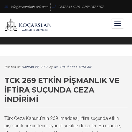
Skip
info@kocarslanhukuk.com
0537 344 4020 - 0258 257 5707
to
content
Toggl
naviga
Posted on
Haziran 22, 2026
by
Av. Yusuf Enes ARSLAN
TCK 269 ETKIN PIŞMANLIK VE
İFTIRA SUÇUNDA CEZA
İNDIRIMI
Türk Ceza Kanunu’nun 269. maddesi, iftira suçunda etkin
pişmanlık hükümlerini ayrıntılı şekilde düzenler. Bu madde,