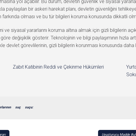
yılmasına yol açabilir. Bu durum, devletin güvenlik ve siyasal yara
a paylaşılan bir askeri harekat planı, devletin güvenliğini tehlikeye
nın farkında olması ve bu tür bilgileri koruma konusunda dikkatli o
 ve siyasal yararlarını koruma altına almak için gizli bilgilerin aç
 göre değişiklik gösterir. Teknolojinin ve bilgi paylaşımının hızla 
le devlet görevlilerinin, gizli bilgilerin korunması konusunda daha 
Zabıt Katibinin Reddi ve Çekinme Hükümleri
Yurt
Soku
ırlarının
suç
suçu:
rarı
Uyuşturucu Madde Bul