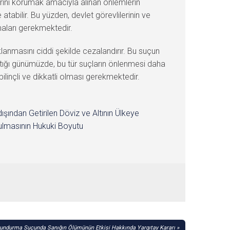
rlarını korumak amacıyla alınan önlemlerin
 atabilir. Bu yüzden, devlet görevlilerinin ve
lmaları gerekmektedir.
ıklanmasını ciddi şekilde cezalandırır. Bu suçun
arttığı günümüzde, bu tür suçların önlenmesi daha
bilinçli ve dikkatli olması gerekmektedir.
dışından Getirilen Döviz ve Altının Ülkeye
lmasının Hukuki Boyutu
undurma Suçunda Sanığın Ölümünün Etkisi Hakkında Yargıtay Kararı