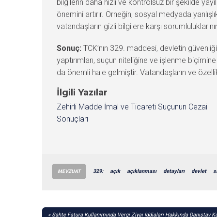
bilgilerin daha hızlı ve kontrolsüz bir şekilde ya
önemini artırır. Örneğin, sosyal medyada yanlışlıkl
vatandaşların gizli bilgilere karşı sorumlulukları
Sonuç:
TCK’nın 329. maddesi, devletin güvenliğini
yaptırımları, suçun niteliğine ve işlenme biçimine
da önemli hale gelmiştir. Vatandaşların ve özellik
İlgili Yazılar
Zehirli Madde İmal ve Ticareti Suçunun Cezai
Sonuçları
329:
açık
açıklanması
detayları
devlet
s
MEVZUAT
YAZI
Sahte Fatura Kullanımında Vergi Ziyaı İddiaları Hakkında Danıştay Ka