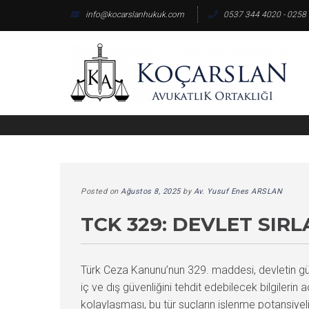
Skip
info@kocarslanhukuk.com
0537 344 4020 - 0258
to
content
Posted on
Ağustos 8, 2025
by
Av. Yusuf Enes ARSLAN
TCK 329: DEVLET SIR
Türk Ceza Kanunu’nun 329. maddesi, devletin güve
iç ve dış güvenliğini tehdit edebilecek bilgilerin
kolaylaşması, bu tür suçların işlenme potansiy