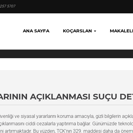
 257 5707
ANA SAYFA
KOÇARSLAN
MAKALEL
LARININ AÇIKLANMASI SUÇU D
nliği ve siyasal yararlarını koruma amacıyla, gizli bilgilerin açı
 açıklanmasını ciddi cezalarla yaptırıma bağlar. Günümüzde teknoloji
elini artırmaktadır. Bu yüzden, TCK’nın 329. maddesi daha da ön