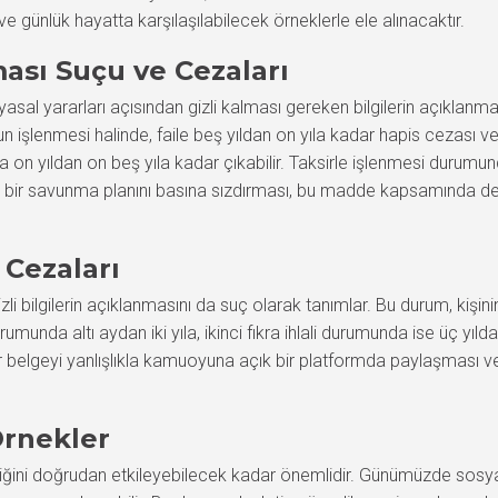
ve günlük hayatta karşılaşılabilecek örneklerle ele alınacaktır.
ması Suçu ve Cezaları
yasal yararları açısından gizli kalması gereken bilgilerin açıklanm
çun işlenmesi halinde, faile beş yıldan on yıla kadar hapis cezası 
za on yıldan on beş yıla kadar çıkabilir. Taksirle işlenmesi durumund
li bir savunma planını basına sızdırması, bu madde kapsamında değe
 Cezaları
izli bilgilerin açıklanmasını da suç olarak tanımlar. Bu durum, kişin
urumunda altı aydan iki yıla, ikinci fıkra ihlali durumunda ise üç yıld
 bir belgeyi yanlışlıkla kamuoyuna açık bir platformda paylaşması v
rnekler
nliğini doğrudan etkileyebilecek kadar önemlidir. Günümüzde sosyal