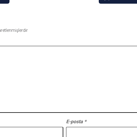
şaretlenmişlerdir
E-posta
*