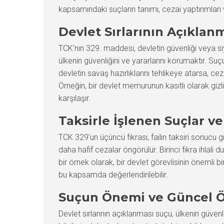
kapsamındaki suçların tanımı, cezai yaptırımları 
Devlet Sırlarının Açıklan
TCK’nın 329. maddesi, devletin güvenliği veya si
ülkenin güvenliğini ve yararlarını korumaktır. Su
devletin savaş hazırlıklarını tehlikeye atarsa, ce
Örneğin, bir devlet memurunun kasıtlı olarak giz
karşılaşır.
Taksirle İşlenen Suçlar ve
TCK 329’un üçüncü fıkrası, failin taksiri sonucu g
daha hafif cezalar öngörülür. Birinci fıkra ihlali d
bir örnek olarak, bir devlet görevlisinin önemli
bu kapsamda değerlendirilebilir.
Suçun Önemi ve Güncel Ö
Devlet sırlarının açıklanması suçu, ülkenin güve