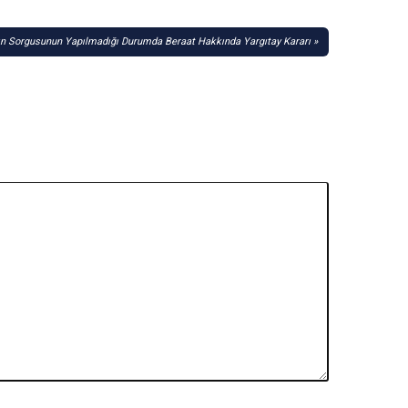
ın Sorgusunun Yapılmadığı Durumda Beraat Hakkında Yargıtay Kararı