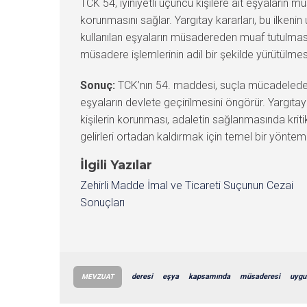
TCK 54, iyiniyetli üçüncü kişilere ait eşyaların m
korunmasını sağlar. Yargıtay kararları, bu ilkenin 
kullanılan eşyaların müsadereden muaf tutulması
müsadere işlemlerinin adil bir şekilde yürütülmesin
Sonuç:
TCK’nın 54. maddesi, suçla mücadelede 
eşyaların devlete geçirilmesini öngörür. Yargıtay
kişilerin korunması, adaletin sağlanmasında kri
gelirleri ortadan kaldırmak için temel bir yöntem
İlgili Yazılar
Zehirli Madde İmal ve Ticareti Suçunun Cezai
Sonuçları
deresi
eşya
kapsamında
müsaderesi
uygu
MEVZUAT