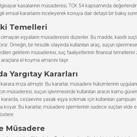
 bilgisayar kasalarının müsaderesi, TCK 54 kapsamında değerlendiri
lgili emsal kararlarını inceleyerek konuya dair detaylı bir bakış 
ki Temelleri
it olmayan eşyaların müsaderesini düzenler. Bu madde, kasıtlı suçla
 Örneğin, bir hırsızlık olayında kullanılan araç, suçun işlenmesin
edilen gelirlerin müsaderesi, suç faaliyetlerinin finansal temelle
n araçlara el koyma amacını taşır.
 Yargıtay Kararları
 karara imza atmıştır. Bu kararlar, müsadere hükümlerinin uygulanm
racın müsaderesi, suçun işlenmesinde kullanılan aracın kamu güvenl
bir kararda, cezaevine yasak eşya sokmak için kullanılan şampua
a koyar. Bu kararlar, müsadere işlemlerinin sadece suçtan elde ed
österir.
 ve Müsadere