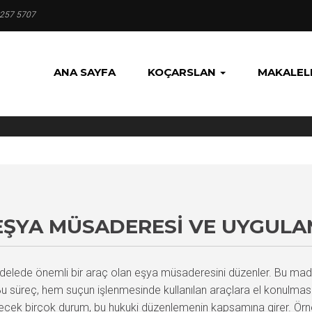
 257 5707
ANA SAYFA
KOÇARSLAN
MAKALEL
EŞYA MÜSADERESI VE UYGULA
elede önemli bir araç olan eşya müsaderesini düzenler. Bu madd
u süreç, hem suçun işlenmesinde kullanılan araçlara el konulmasın
ilecek birçok durum, bu hukuki düzenlemenin kapsamına girer. Örne