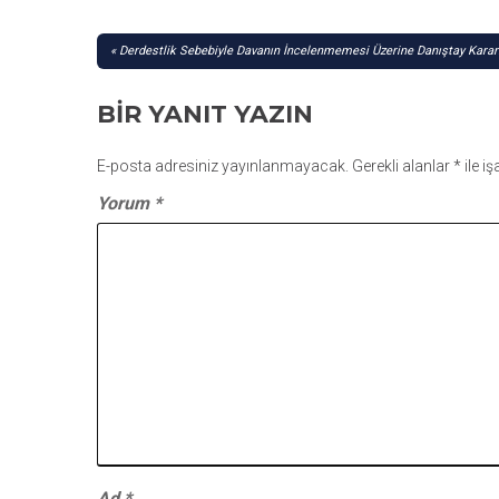
YAZI
Derdestlik Sebebiyle Davanın İncelenmemesi Üzerine Danıştay Karar
GEZINMESI
BIR YANIT YAZIN
E-posta adresiniz yayınlanmayacak.
Gerekli alanlar
*
ile i
Yorum
*
Ad
*