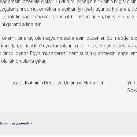
üsaderesini özellikle dışlar. Bu durum, örneğin bir kişinin bilgisi d
uygulanışını somut örneklerle açıklar. İyiniyetli üçüncü kişilere ait
, adaletin sağlanmasında önemli bir unsurdur. Bu, bireylerin hak
i garanti altına alır.
önemli bir araç olan eşya müsaderesini düzenler. Bu madde, suç
 kararları, müsadere uygulamalarının nasıl gerçekleştirileceği kon
tik bir rol oynar. Eşya müsaderesi, hem suçun işlenmesini engelle
 olarak ön plana çıkar.
Zabıt Katibinin Reddi ve Çekinme Hükümleri
Yurt
Soku
lama
uygulamaları