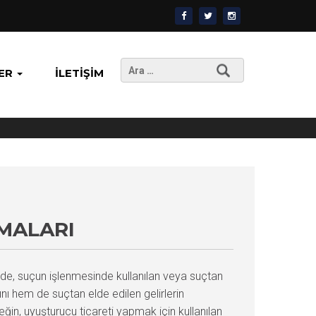
Arama:
ER
İLETIŞIM
MALARI
e, suçun işlenmesinde kullanılan veya suçtan
ı hem de suçtan elde edilen gelirlerin
ğin, uyuşturucu ticareti yapmak için kullanılan