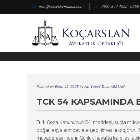
Skip
info@kocarslanhukuk.com
0537 344 4020 - 0258
to
content
Posted on
Ekim 12, 2025
by
Av. Yusuf Enes ARSLAN
TCK 54 KAPSAMINDA 
Türk Ceza Kanunu’nun 54. maddesi, suçla mücad
doğan eşyaların devlete geçirilmesini öngörür. B
müsaderesini içerir. Günlük hayatta karşılaşılab