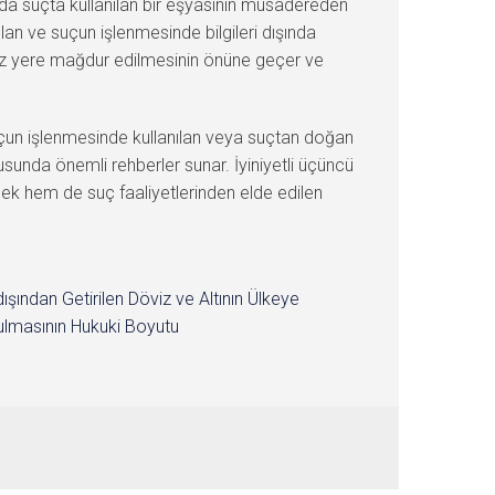
ışında suçta kullanılan bir eşyasının müsadereden
 olan ve suçun işlenmesinde bilgileri dışında
sız yere mağdur edilmesinin önüne geçer ve
un işlenmesinde kullanılan veya suçtan doğan
usunda önemli rehberler sunar. İyiniyetli üçüncü
mek hem de suç faaliyetlerinden elde edilen
dışından Getirilen Döviz ve Altının Ülkeye
lmasının Hukuki Boyutu