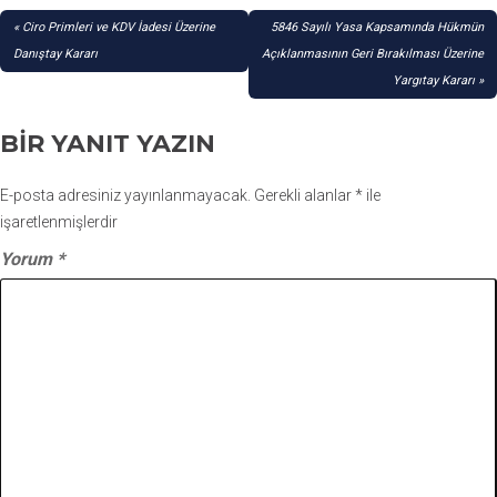
YAZI
Ciro Primleri ve KDV İadesi Üzerine
5846 Sayılı Yasa Kapsamında Hükmün
GEZINMESI
Danıştay Kararı
Açıklanmasının Geri Bırakılması Üzerine
Yargıtay Kararı
BIR YANIT YAZIN
E-posta adresiniz yayınlanmayacak.
Gerekli alanlar
*
ile
işaretlenmişlerdir
Yorum
*