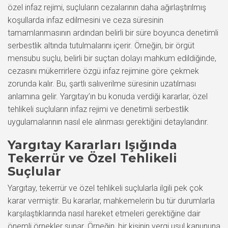
özel infaz rejimi, suçluların cezalarının daha ağırlaştırılmış
koşullarda infaz edilmesini ve ceza süresinin
tamamlanmasının ardından belirli bir süre boyunca denetimli
serbestlik altında tutulmalarını içerir. Örneğin, bir örgüt
mensubu suçlu, belirli bir suçtan dolayı mahkum edildiğinde,
cezasını mükerrirlere özgü infaz rejimine göre çekmek
zorunda kalır. Bu, şartlı salıverilme süresinin uzatılması
anlamına gelir. Yargıtay’ın bu konuda verdiği kararlar, özel
tehlikeli suçluların infaz rejimi ve denetimli serbestlik
uygulamalarının nasıl ele alınması gerektiğini detaylandırır.
Yargıtay Kararları Işığında
Tekerrür ve Özel Tehlikeli
Suçlular
Yargıtay, tekerrür ve özel tehlikeli suçlularla ilgili pek çok
karar vermiştir. Bu kararlar, mahkemelerin bu tür durumlarla
karşılaştıklarında nasıl hareket etmeleri gerektiğine dair
önemli örnekler sunar. Örneğin, bir kişinin vergi usul kanununa