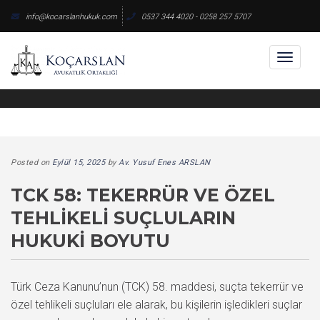
Skip
info@kocarslanhukuk.com
0537 344 4020 - 0258 257 5707
to
content
Toggl
naviga
Posted on
Eylül 15, 2025
by
Av. Yusuf Enes ARSLAN
TCK 58: TEKERRÜR VE ÖZEL
TEHLIKELI SUÇLULARIN
HUKUKI BOYUTU
Türk Ceza Kanunu’nun (TCK) 58. maddesi, suçta tekerrür ve
özel tehlikeli suçluları ele alarak, bu kişilerin işledikleri suçlar