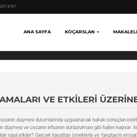
 257 5707
ANA SAYFA
KOÇARSLAN
MAKALEL
MALARI VE ETKILERI ÜZERINE
zanın düşmesi durumlarında uygulanacak hukuki sonuçları belirle
n düşmesi ve cezanın infazının durdurulması gibi halleri kapsar. 
ları nasıl etkiler? Gerçek hayattan örneklerle ve Yargıtay’ın emsal