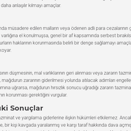
 daha anlaşılır kılmayı amaçlar.
da müsadere edilen malların veya ödenen adli para cezalarının ger
arlığına el konulmuşsa, genel bir af kapsamında serbest bırakıls
arın haklarının korunmasında belirli bir denge sağlamayı amaçlar.
 koyar.
ının düşmesinin, mal varlıklarının geri alınması veya zararın tazmin
, mağdurun zararının giderilmesi yolunda atılacak adımları engellemed
ına uğrarsa, mağdurun hırsızlık sonucu uğradığı zararın tazmina
ın korunması gerektiğini vurgular.
ki Sonuçlar
minat ve yargılama giderlerine ilişkin hükümleri etkilemez. Anca
, bir kişi kavgada yaralanmış ve karşı taraf hakkında dava açmışsa