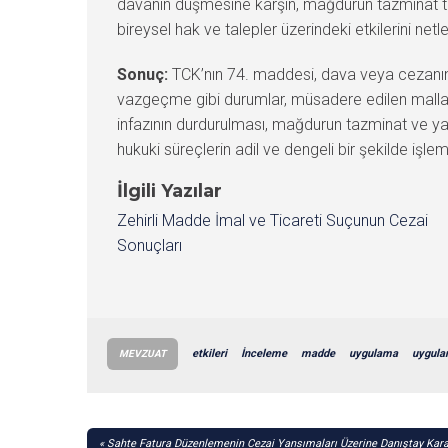
davanın düşmesine karşın, mağdurun tazminat tale
bireysel hak ve talepler üzerindeki etkilerini netleş
Sonuç:
TCK’nın 74. maddesi, dava veya cezanın 
vazgeçme gibi durumlar, müsadere edilen mallar
infazının durdurulması, mağdurun tazminat ve yar
hukuki süreçlerin adil ve dengeli bir şekilde işlem
İlgili Yazılar
Zehirli Madde İmal ve Ticareti Suçunun Cezai
Sonuçları
etkileri
İnceleme
madde
uygulama
uygula
MEVZUAT
YAZI
Sahte Fatura Düzenlemenin Cezai Yansımaları Üzerine Danıştay Kara