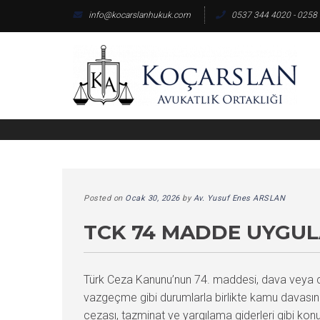
Skip
info@kocarslanhukuk.com
0537 344 4020 - 0258
to
content
Posted on
Ocak 30, 2026
by
Av. Yusuf Enes ARSLAN
TCK 74 MADDE UYGULA
Türk Ceza Kanunu’nun 74. maddesi, dava veya ce
vazgeçme gibi durumlarla birlikte kamu davasını
cezası, tazminat ve yargılama giderleri gibi konu