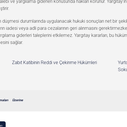
bi ve yargılama giderleri konusunda hakları korunur. Yargıtay’ın 
tirir.
düşmesi durumlarında uygulanacak hukuki sonuçları net bir şekild
ın iadesi veya adli para cezalarının geri alınmasını gerektirmez
gılama giderleri taleplerini etkilemez. Yargıtay kararları, bu hü
esini sağlar.
Zabıt Katibinin Reddi ve Çekinme Hükümleri
Yurt
Soku
maları
Üzerine
rı