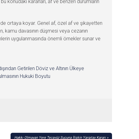
bu konudaki kararları, af ve benzeri durumların
e ortaya koyar. Genel af, özel af ve şikayetten
ken, kamu davasının düşmesi veya cezanın
kümlerin uygulanmasında önemli örnekler sunar ve
dışından Getirilen Döviz ve Altının Ülkeye
lmasının Hukuki Boyutu
Hakkı Olmayan Yere Tecavüz Suçuna İlişkin Yargıtay Kararı