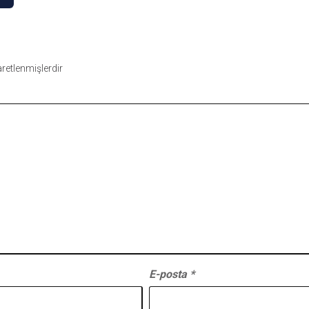
şaretlenmişlerdir
E-posta
*