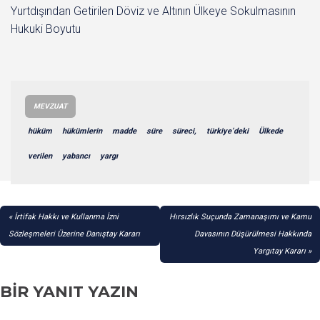
Yurtdışından Getirilen Döviz ve Altının Ülkeye Sokulmasının
Hukuki Boyutu
MEVZUAT
hüküm
hükümlerin
madde
süre
süreci,
türkiye’deki
Ülkede
verilen
yabancı
yargı
YAZI
İrtifak Hakkı ve Kullanma İzni
Hırsızlık Suçunda Zamanaşımı ve Kamu
GEZINMESI
Sözleşmeleri Üzerine Danıştay Kararı
Davasının Düşürülmesi Hakkında
Yargıtay Kararı
BIR YANIT YAZIN