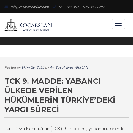
Skip
info@kocarslanhukuk.com
0537 344 4020 - 0258 257 5707
to
content
Toggl
naviga
Posted on
Ekim 26, 2025
by
Av. Yusuf Enes ARSLAN
TCK 9. MADDE: YABANCI
ÜLKEDE VERILEN
HÜKÜMLERIN TÜRKIYE’DEKI
YARGI SÜRECI
Türk Ceza Kanunu’nun (TCK) 9. maddesi, yabancı ülkelerde