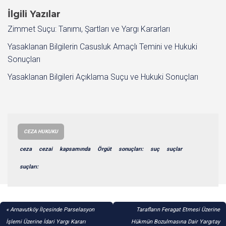
İlgili Yazılar
Zimmet Suçu: Tanımı, Şartları ve Yargı Kararları
Yasaklanan Bilgilerin Casusluk Amaçlı Temini ve Hukuki
Sonuçları
Yasaklanan Bilgileri Açıklama Suçu ve Hukuki Sonuçları
CEZA HUKUKU
ceza
cezai
kapsamında
Örgüt
sonuçları:
suç
suçlar
suçları:
YAZI
Arnavutköy İlçesinde Parselasyon
Tarafların Feragat Etmesi Üzerine
GEZINMESI
İşlemi Üzerine İdari Yargı Kararı
Hükmün Bozulmasına Dair Yargıtay