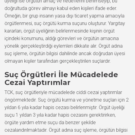
üyeliği ise örgütün amaç ve hedeflerini benimseyip, bu
doğrultuda görev almayı kabul eden kişileri ifade eder.
Örneğin, bir grup insanın yasa dışı ticaret yapma amacıyla
örgütlenmesi, suç örgütü kurma suçunu oluşturur. Yargıtay
kararları, örgüt üyeliğinin belirlenmesinde kişinin örgüt
içindeki konumunu, aldığı görevleri ve örgütün amacına
yönelik gerçekleştirdiği eylemleri dikkate alır. Örgüt adına
suç işleme, örgütün bilgisi dahilinde ancak doğrudan üyesi
olmayan kişiler tarafından gerçekleştirilen suçlardır.
Suç Örgütleri İle Mücadelede
Cezai Yaptırımlar
TCK, suç örgütleriyle mücadelede ciddi cezai yaptırımlar
öngörmektedir. Suç örgütü kurma ve yönetme suçları için 2
yıldan 6 yıla kadar hapis cezası belirlenmiştir. Örgüt üyeliği
suçu 1 yıldan 3 yıla kadar hapis cezasını gerektirirken,
örgüte yardım etme suçu da benzer şekilde
cezalandırılmaktadır. Örgüt adına suç işleme, örgütün bilgisi