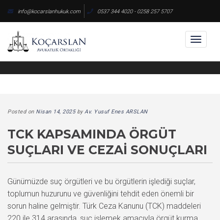
Skip
info@kocarslanhukuk.com
0537 344 4020 - 0258 257 5707
to
content
Toggl
naviga
Posted on
Nisan 14, 2025
by
Av. Yusuf Enes ARSLAN
TCK KAPSAMINDA ÖRGÜT
SUÇLARI VE CEZAI SONUÇLARI
Günümüzde suç örgütleri ve bu örgütlerin işlediği suçlar,
toplumun huzurunu ve güvenliğini tehdit eden önemli bir
sorun haline gelmiştir. Türk Ceza Kanunu (TCK) maddeleri
220 ile 314 arasında, suç işlemek amacıyla örgüt kurma,