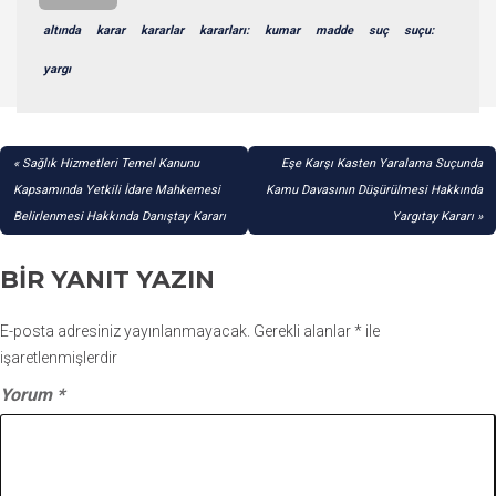
altında
karar
kararlar
kararları:
kumar
madde
suç
suçu:
yargı
YAZI
Sağlık Hizmetleri Temel Kanunu
Eşe Karşı Kasten Yaralama Suçunda
GEZINMESI
Kapsamında Yetkili İdare Mahkemesi
Kamu Davasının Düşürülmesi Hakkında
Belirlenmesi Hakkında Danıştay Kararı
Yargıtay Kararı
BIR YANIT YAZIN
E-posta adresiniz yayınlanmayacak.
Gerekli alanlar
*
ile
işaretlenmişlerdir
Yorum
*