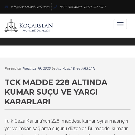
Skip
info@kocarslanhukuk.com
0537 344 4020 - 0258 257 5707
to
content
Toggl
naviga
Posted on
Temmuz 19, 2025
by
Av. Yusuf Enes ARSLAN
TCK MADDE 228 ALTINDA
KUMAR SUÇU VE YARGI
KARARLARI
Türk Ceza Kanunu’nun 228. maddesi, kumar oynanması için
yer ve imkan sağlama suçunu düzenler. Bu madde, kumarın