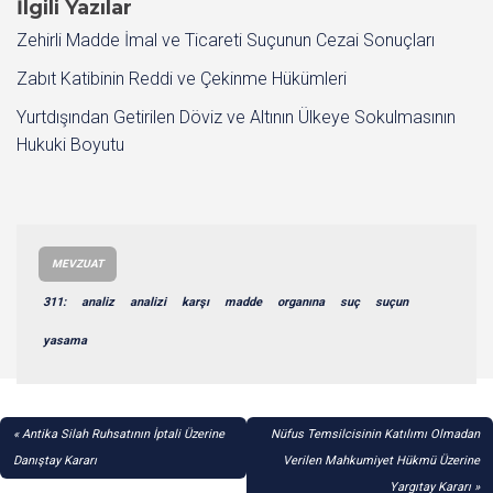
İlgili Yazılar
Zehirli Madde İmal ve Ticareti Suçunun Cezai Sonuçları
Zabıt Katibinin Reddi ve Çekinme Hükümleri
Yurtdışından Getirilen Döviz ve Altının Ülkeye Sokulmasının
Hukuki Boyutu
MEVZUAT
311:
analiz
analizi
karşı
madde
organına
suç
suçun
yasama
YAZI
Antika Silah Ruhsatının İptali Üzerine
Nüfus Temsilcisinin Katılımı Olmadan
GEZINMESI
Danıştay Kararı
Verilen Mahkumiyet Hükmü Üzerine
Yargıtay Kararı