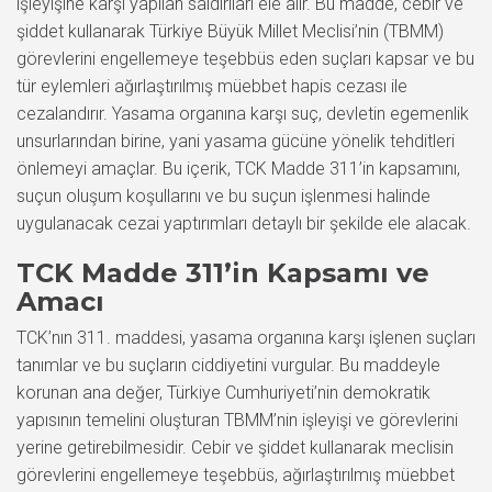
işleyişine karşı yapılan saldırıları ele alır. Bu madde, cebir ve
şiddet kullanarak Türkiye Büyük Millet Meclisi’nin (TBMM)
görevlerini engellemeye teşebbüs eden suçları kapsar ve bu
tür eylemleri ağırlaştırılmış müebbet hapis cezası ile
cezalandırır. Yasama organına karşı suç, devletin egemenlik
unsurlarından birine, yani yasama gücüne yönelik tehditleri
önlemeyi amaçlar. Bu içerik, TCK Madde 311’in kapsamını,
suçun oluşum koşullarını ve bu suçun işlenmesi halinde
uygulanacak cezai yaptırımları detaylı bir şekilde ele alacak.
TCK Madde 311’in Kapsamı ve
Amacı
TCK’nın 311. maddesi, yasama organına karşı işlenen suçları
tanımlar ve bu suçların ciddiyetini vurgular. Bu maddeyle
korunan ana değer, Türkiye Cumhuriyeti’nin demokratik
yapısının temelini oluşturan TBMM’nin işleyişi ve görevlerini
yerine getirebilmesidir. Cebir ve şiddet kullanarak meclisin
görevlerini engellemeye teşebbüs, ağırlaştırılmış müebbet