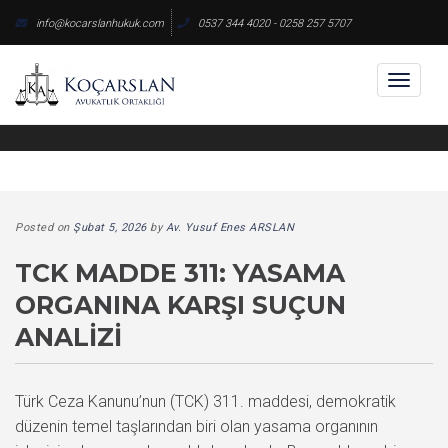
Skip
info@kocarslanhukuk.com
0537 344 4020 - 0258 257 5707
to
content
Toggl
naviga
Posted on
Şubat 5, 2026
by
Av. Yusuf Enes ARSLAN
TCK MADDE 311: YASAMA
ORGANINA KARŞI SUÇUN
ANALIZI
Türk Ceza Kanunu’nun (TCK) 311. maddesi, demokratik
düzenin temel taşlarından biri olan yasama organının