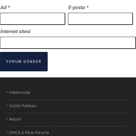
Ad
*
E-posta
*
İnternet sitesi
Hakkımızda
Gizlilik Politikası
İletişim
DMCA & İtibar Koruma