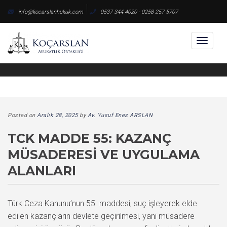
Skip
info@kocarslanhukuk.com
0537 344 4020 - 0258 257 5707
to
content
Toggl
naviga
Posted on
Aralık 28, 2025
by
Av. Yusuf Enes ARSLAN
TCK MADDE 55: KAZANÇ
MÜSADERESI VE UYGULAMA
ALANLARI
Türk Ceza Kanunu’nun 55. maddesi, suç işleyerek elde
edilen kazançların devlete geçirilmesi, yani müsadere