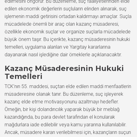
edilmesini öngörür. Bu düzenleme, suç faaliyetlerinden elde
edilen ekonomik değerlerin suçluların elinden alınarak, suç
işlemenin maddi getirisini ortadan kaldırmayı amaçlar. Suçla
mücadelede önemli bir araç olan kazanç müsaderesi,
özellikle ekonomik suçlar ve organize suçlarla mücadelede
büyük önem taşır. Bu içerikte, kazanç müsaderesinin hukuki
temelleri, uygulama alanları ve Yargıtay kararlarına
dayanarak nasıl işlediğine dair örneklerle açıklanacaktır.
Kazanç Müsaderesinin Hukuki
Temelleri
TCK’nın 55. maddesi, suçtan elde edilen maddi menfaatlerin
müsaderesine olanak tanır. Bu düzenleme, suç işleyerek
kazanç elde etme motivasyonunu azaltmayı hedefler.
Örneğin, bir kişi dolandırıcılık yaparak büyük bir meblağ
kazandığında, bu para devlet tarafından el konularak
mağdurlara iade edilebilir veya kamu yararına kullanılabilir.
Ancak, müsadere kararı verilebilmesi için, kazançların suçun