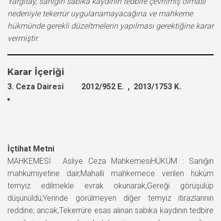
Yargıtay, sanığın sabıka kaydının tedbire çevrilmiş olması
nedeniyle tekerrür uygulanamayacağına ve mahkeme
hükmünde gerekli düzeltmelerin yapılması gerektiğine karar
vermiştir.
Karar İçeriği
3. Ceza Dairesi 2012/952 E. , 2013/1753 K.
İçtihat Metni
MAHKEMESİ :Asliye Ceza MahkemesiHÜKÜM : Sanığın
mahkumiyetine dair,Mahalli mahkemece verilen hüküm
temyiz edilmekle evrak okunarak;Gereği görüşülüp
düşünüldü;Yerinde görülmeyen diğer temyiz itirazlarının
reddine; ancak,Tekerrüre esas alınan sabıka kaydının tedbire