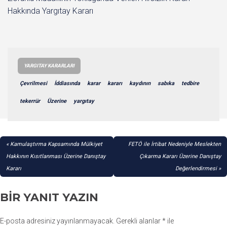
Hakkında Yargıtay Kararı
YARGITAY KARARLARI
Çevrilmesi
İddiasında
karar
kararı
kaydının
sabıka
tedbire
tekerrür
Üzerine
yargıtay
YAZI
Kamulaştırma Kapsamında Mülkiyet
FETÖ ile İrtibat Nedeniyle Meslekten
GEZINMESI
Hakkının Kısıtlanması Üzerine Danıştay
Çıkarma Kararı Üzerine Danıştay
Kararı
Değerlendirmesi
BIR YANIT YAZIN
E-posta adresiniz yayınlanmayacak.
Gerekli alanlar
*
ile