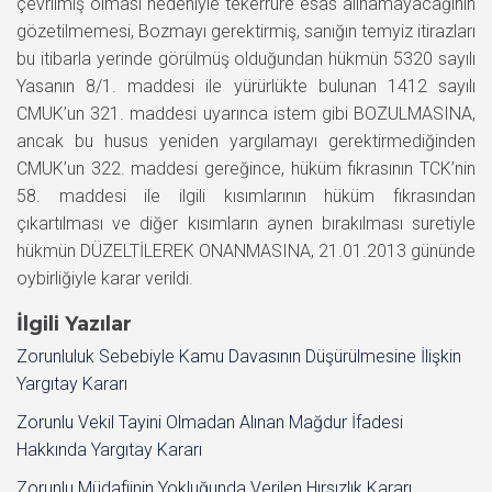
çevrilmiş olması nedeniyle tekerrüre esas alınamayacağının
gözetilmemesi, Bozmayı gerektirmiş, sanığın temyiz itirazları
bu itibarla yerinde görülmüş olduğundan hükmün 5320 sayılı
Yasanın 8/1. maddesi ile yürürlükte bulunan 1412 sayılı
CMUK’un 321. maddesi uyarınca istem gibi BOZULMASINA,
ancak bu husus yeniden yargılamayı gerektirmediğinden
CMUK’un 322. maddesi gereğince, hüküm fıkrasının TCK’nin
58. maddesi ile ilgili kısımlarının hüküm fıkrasından
çıkartılması ve diğer kısımların aynen bırakılması suretiyle
hükmün DÜZELTİLEREK ONANMASINA, 21.01.2013 gününde
oybirliğiyle karar verildi.
İlgili Yazılar
Zorunluluk Sebebiyle Kamu Davasının Düşürülmesine İlişkin
Yargıtay Kararı
Zorunlu Vekil Tayini Olmadan Alınan Mağdur İfadesi
Hakkında Yargıtay Kararı
Zorunlu Müdafiinin Yokluğunda Verilen Hırsızlık Kararı