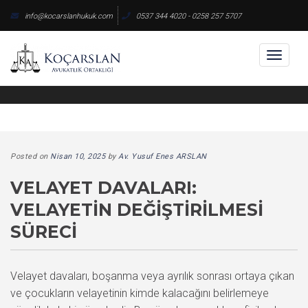
Skip
info@kocarslanhukuk.com
0537 344 4020 - 0258 257 5707
to
content
Toggl
naviga
Posted on
Nisan 10, 2025
by
Av. Yusuf Enes ARSLAN
VELAYET DAVALARI:
VELAYETIN DEĞIŞTIRILMESI
SÜRECI
Velayet davaları, boşanma veya ayrılık sonrası ortaya çıkan
ve çocukların velayetinin kimde kalacağını belirlemeye