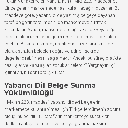
Hukuk Muhakemeleri Kanunu’nun (HMK) 223. maddesi, bu
tür belgelerin mahkemede nasıl kullanılacağını düzenler. Bu
maddeye göre, yabancı dilde yazılmış belgeye dayanan
taraf, belgenin tercümesini de mahkemeye sunmak
zorundadır. Ayrıca, mahkeme istediği takdirde veya diğer
tarafın talebi üzerine belgenin resmi tercümesini de talep
edebilir. Bu kuralın amacı, mahkemenin ve tarafların, delil
olarak sunulan belgeleri doğru ve adil bir şekilde
değerlendirebilmesini sağlamaktır. Ancak, bu süreç pratikte
nasıl işler ve karşılaşılan zorluklar nelerdir? Yargıtay’ın ilgili
içtihatları, bu sorulara ışık tutar.
Yabancı Dil Belge Sunma
Yükümlülüğü
HMK’nın 223. maddesi, yabancı dildeki belgelerin
mahkemede kullanılabilmesi için Türkçe tercümenin zorunlu
olduğunu belirtir. Bu, tarafların mahkemeye sundukları
delillerin anlaşılır olmasını ve adil yargılanma hakkının