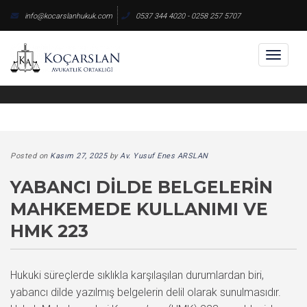
Skip
info@kocarslanhukuk.com
0537 344 4020 - 0258 257 5707
to
content
Toggl
naviga
Posted on
Kasım 27, 2025
by
Av. Yusuf Enes ARSLAN
YABANCI DILDE BELGELERIN
MAHKEMEDE KULLANIMI VE
HMK 223
Hukuki süreçlerde sıklıkla karşılaşılan durumlardan biri,
yabancı dilde yazılmış belgelerin delil olarak sunulmasıdır.