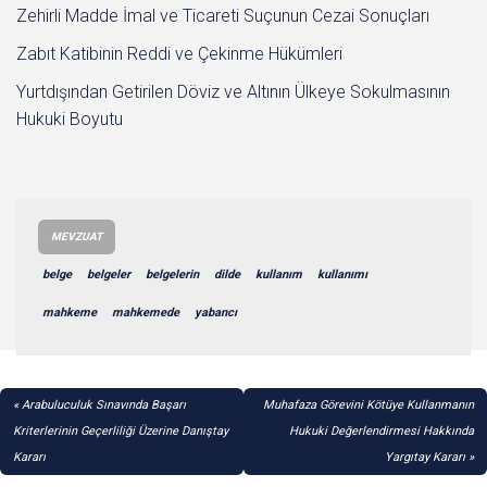
Zehirli Madde İmal ve Ticareti Suçunun Cezai Sonuçları
Zabıt Katibinin Reddi ve Çekinme Hükümleri
Yurtdışından Getirilen Döviz ve Altının Ülkeye Sokulmasının
Hukuki Boyutu
MEVZUAT
belge
belgeler
belgelerin
dilde
kullanım
kullanımı
mahkeme
mahkemede
yabancı
YAZI
Arabuluculuk Sınavında Başarı
Muhafaza Görevini Kötüye Kullanmanın
GEZINMESI
Kriterlerinin Geçerliliği Üzerine Danıştay
Hukuki Değerlendirmesi Hakkında
Kararı
Yargıtay Kararı