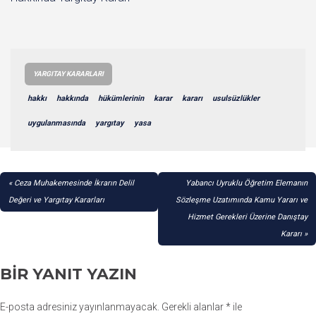
YARGITAY KARARLARI
hakkı
hakkında
hükümlerinin
karar
kararı
usulsüzlükler
uygulanmasında
yargıtay
yasa
YAZI
Ceza Muhakemesinde İkrarın Delil
Yabancı Uyruklu Öğretim Elemanın
GEZINMESI
Değeri ve Yargıtay Kararları
Sözleşme Uzatımında Kamu Yararı ve
Hizmet Gerekleri Üzerine Danıştay
Kararı
BIR YANIT YAZIN
E-posta adresiniz yayınlanmayacak.
Gerekli alanlar
*
ile