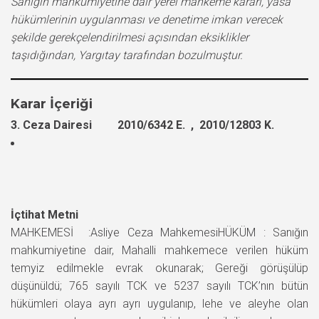
Sanığın mahkumiyetine dair yerel mahkeme kararı, yasa
hükümlerinin uygulanması ve denetime imkan verecek
şekilde gerekçelendirilmesi açısından eksiklikler
taşıdığından, Yargıtay tarafından bozulmuştur.
Karar İçeriği
3. Ceza Dairesi 2010/6342 E. , 2010/12803 K.
İçtihat Metni
MAHKEMESİ :Asliye Ceza MahkemesiHÜKÜM : Sanığın
mahkumiyetine dair, Mahalli mahkemece verilen hüküm
temyiz edilmekle evrak okunarak; Gereği görüşülüp
düşünüldü; 765 sayılı TCK ve 5237 sayılı TCK’nın bütün
hükümleri olaya ayrı ayrı uygulanıp, lehe ve aleyhe olan