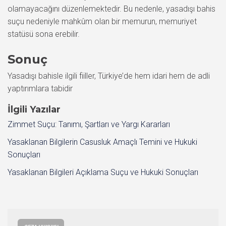
olamayacağını düzenlemektedir. Bu nedenle, yasadışı bahis
suçu nedeniyle mahkûm olan bir memurun, memuriyet
statüsü sona erebilir.
Sonuç
Yasadışı bahisle ilgili fiiller, Türkiye’de hem idari hem de adli
yaptırımlara tabidir
İlgili Yazılar
Zimmet Suçu: Tanımı, Şartları ve Yargı Kararları
Yasaklanan Bilgilerin Casusluk Amaçlı Temini ve Hukuki
Sonuçları
Yasaklanan Bilgileri Açıklama Suçu ve Hukuki Sonuçları