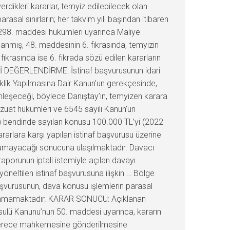
rdikleri kararlar, temyiz edilebilecek olan
sal sınırların; her takvim yılı başından itibaren
er 298. maddesi hükümleri uyarınca Maliye
lanmış, 48. maddesinin 6. fıkrasında, temyizin
fıkrasında ise 6. fıkrada sözü edilen kararların
KUKİ DEĞERLENDİRME: İstinaf başvurusunun idari
iklik Yapılmasına Dair Kanun’un gerekçesinde,
inleşeceği, böylece Danıştay’ın, temyizen karara
vzuat hükümleri ve 6545 sayılı Kanun’un
(b) bendinde sayılan konusu 100.000 TL’yi (2022
rlara karşı yapılan istinaf başvurusu üzerine
ılamayacağı sonucuna ulaşılmaktadır. Davacı
i raporunun iptali istemiyle açılan davayı
öneltilen istinaf başvurusuna ilişkin … Bölge
başvurusunun, dava konusu işlemlerin parasal
 bulunmamaktadır. KARAR SONUCU: Açıklanan
Usulü Kanunu’nun 50. maddesi uyarınca, kararın
ilk derece mahkemesine gönderilmesine