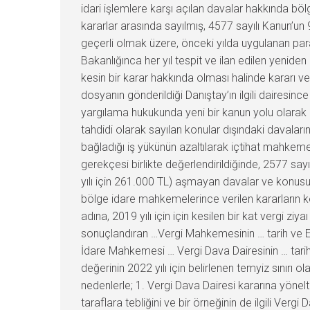
idari işlemlere karşı açılan davalar hakkında böl
kararlar arasında sayılmış, 4577 sayılı Kanun’un
geçerli olmak üzere, önceki yılda uygulanan para
Bakanlığınca her yıl tespit ve ilan edilen yenid
kesin bir karar hakkında olması halinde kararı ver
dosyanın gönderildiği Danıştay’ın ilgili daires
yargılama hukukunda yeni bir kanun yolu olarak g
tahdidi olarak sayılan konular dışındaki davala
bağladığı iş yükünün azaltılarak içtihat mahkeme
gerekçesi birlikte değerlendirildiğinde, 2577 sa
yılı için 261.000 TL) aşmayan davalar ve konusu
bölge idare mahkemelerince verilen kararların k
adına, 2019 yılı için için kesilen bir kat vergi zi
sonuçlandıran …Vergi Mahkemesinin … tarih ve E:…,
İdare Mahkemesi … Vergi Dava Dairesinin … tarih
değerinin 2022 yılı için belirlenen temyiz sını
nedenlerle; 1. Vergi Dava Dairesi kararına yöne
taraflara tebliğini ve bir örneğinin de ilgili V