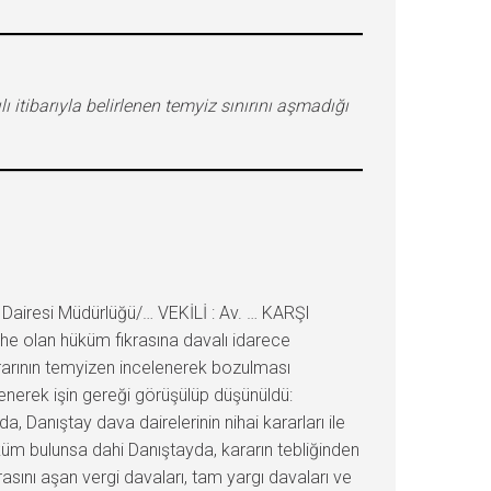
itibarıyla belirlenen temyiz sınırını aşmadığı
airesi Müdürlüğü/… VEKİLİ : Av. … KARŞI
yhe olan hüküm fıkrasına davalı idarece
kararının temyizen incelenerek bozulması
enerek işin gereği görüşülüp düşünüldü:
Danıştay dava dairelerinin nihai kararları ile
üm bulunsa dahi Danıştayda, kararın tebliğinden
rasını aşan vergi davaları, tam yargı davaları ve