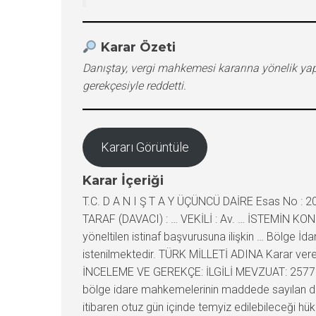
Karar Özeti
Danıştay, vergi mahkemesi kararına yönelik yapı
gerekçesiyle reddetti.
Kararı Görüntüle
Karar İçeriği
T.C. D A N I Ş T A Y ÜÇÜNCÜ DAİRE Esas No : 2
TARAF (DAVACI) : … VEKİLİ : Av. … İSTEMİN KONUS
yöneltilen istinaf başvurusuna ilişkin … Bölge İ
istenilmektedir. TÜRK MİLLETİ ADINA Karar veren
İNCELEME VE GEREKÇE: İLGİLİ MEVZUAT: 2577 sayıl
bölge idare mahkemelerinin maddede sayılan dav
itibaren otuz gün içinde temyiz edilebileceği hükü