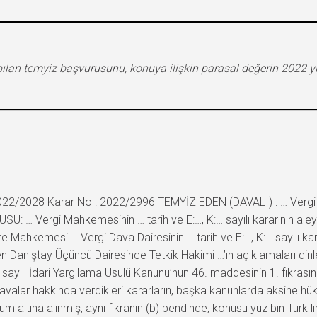
lan temyiz başvurusunu, konuya ilişkin parasal değerin 2022 yılı 
022/2028 Karar No : 2022/2996 TEMYİZ EDEN (DAVALI) : … Vergi D
U: … Vergi Mahkemesinin … tarih ve E:…, K:… sayılı kararının ale
dare Mahkemesi … Vergi Dava Dairesinin … tarih ve E:…, K:… sayılı 
 Danıştay Üçüncü Dairesince Tetkik Hakimi …’ın açıklamaları dinl
ı İdari Yargılama Usulü Kanunu’nun 46. maddesinin 1. fıkrasında, 
alar hakkında verdikleri kararların, başka kanunlarda aksine hük
m altına alınmış, aynı fıkranın (b) bendinde, konusu yüz bin Türk li