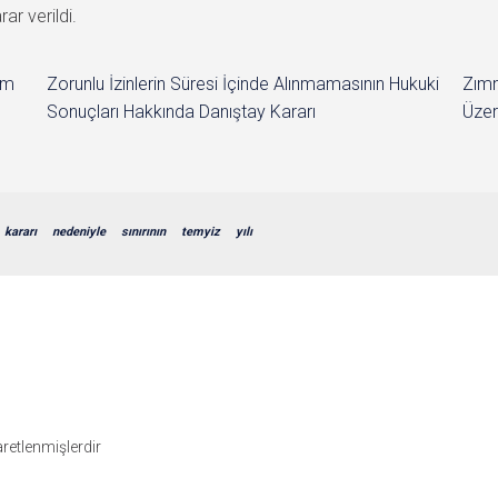
ar verildi.
im
Zorunlu İzinlerin Süresi İçinde Alınmamasının Hukuki
Zımn
Sonuçları Hakkında Danıştay Kararı
Üzer
kararı
nedeniyle
sınırının
temyiz
yılı
şaretlenmişlerdir