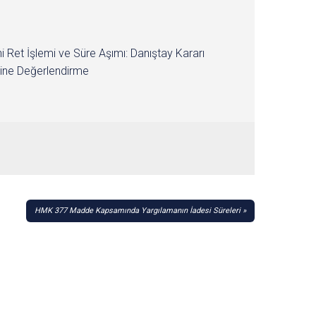
i Ret İşlemi ve Süre Aşımı: Danıştay Kararı
ine Değerlendirme
HMK 377 Madde Kapsamında Yargılamanın İadesi Süreleri