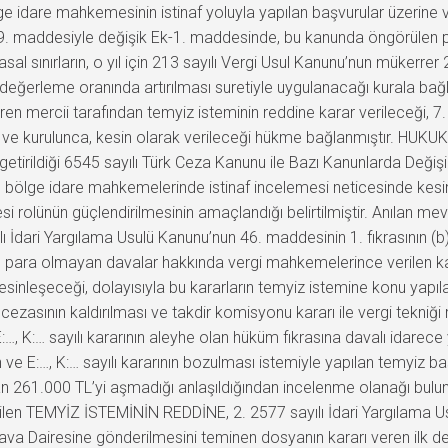
ge idare mahkemesinin istinaf yoluyla yapılan başvurular üzerine ve
 9. maddesiyle değişik Ek-1. maddesinde, bu kanunda öngörülen para
sal sınırların, o yıl için 213 sayılı Vergi Usul Kanunu’nun mükerr
en değerleme oranında artırılması suretiyle uygulanacağı kurala bağ
en mercii tarafından temyiz isteminin reddine karar verileceği, 7. 
ince ve kurulunca, kesin olarak verileceği hükme bağlanmıştır. HU
etirildiği 6545 sayılı Türk Ceza Kanunu ile Bazı Kanunlarda Değiş
rın bölge idare mahkemelerinde istinaf incelemesi neticesinde kes
si rolünün güçlendirilmesinin amaçlandığı belirtilmiştir. Anılan me
yılı İdari Yargılama Usulü Kanunu’nun 46. maddesinin 1. fıkrasının 
 para olmayan davalar hakkında vergi mahkemelerince verilen kara
esinleşeceği, dolayısıyla bu kararların temyiz istemine konu yap
yaı cezasının kaldırılması ve takdir komisyonu kararı ile vergi tekniğ
 K:… sayılı kararının aleyhe olan hüküm fıkrasına davalı idarece y
 ve E:…, K:… sayılı kararının bozulması istemiyle yapılan temyiz 
rı olan 261.000 TL’yi aşmadığı anlaşıldığından incelenme olanağı
ltilen TEMYİZ İSTEMİNİN REDDİNE, 2. 2577 sayılı İdari Yargılama 
ergi Dava Dairesine gönderilmesini teminen dosyanın kararı veren 