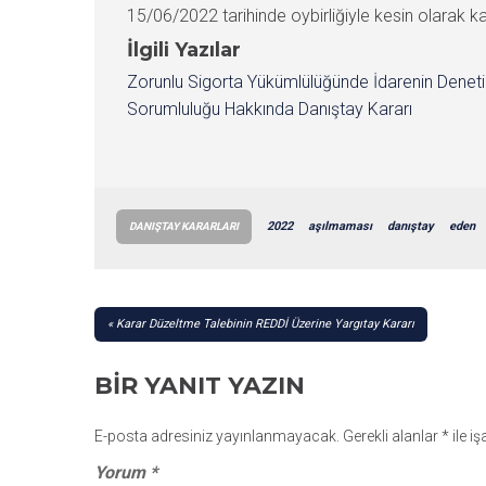
15/06/2022 tarihinde oybirliğiyle kesin olarak kar
İlgili Yazılar
Zorunlu Sigorta Yükümlülüğünde İdarenin Denet
Sorumluluğu Hakkında Danıştay Kararı
2022
aşılmaması
danıştay
eden
DANIŞTAY KARARLARI
YAZI
Karar Düzeltme Talebinin REDDİ Üzerine Yargıtay Kararı
GEZINMESI
BIR YANIT YAZIN
E-posta adresiniz yayınlanmayacak.
Gerekli alanlar
*
ile i
Yorum
*