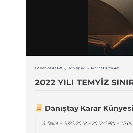
Posted on
Kasım 9, 2025
by
Av. Yusuf Enes ARSLAN
2022 YILI TEMYIZ SIN
Danıştay Karar Künyes
3. Daire – 2022/2028 – 2022/2996 – 15.06