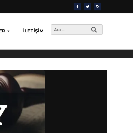
Arama:
ER
İLETIŞIM