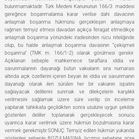
bulunmamaktadır. Türk Medeni Kanununun 166/3. maddesi
gereğince boşanmalarına karar verilse dahi davacının
anlaşmalı boşanma hükmünü gerçekleşen anlaşmaya
rağmen temyiz etmesi davadan açıkça feragat etmedikçe
anlaşmalı boşanma yönündeki iradesinden rücu niteliğinde
olup, bu halde anlaşmalı boşanma davasının “çekişmeli
boşanma” (TMK m. 166/1-2) olarak görülmesi gerekir.
Açıklanan sebeple mahkemece taraflara iddia ve
savunmalarının dayanağı bütün vakıaların sıra numarası
altında açık özetlerini içeren beyan ile iddia ve savunmanın
dayanağı olarak ileri sürülen her bir vakıanın ispatını
sağlayacak delillerini sunmak ve dilekçelerin karşılıklı
verilmesini sağlamak üzere süre verilip ön inceleme
yapılarak tahkikata geçildikten sonra usulüne uygun şekilde
gösterilen deliller toplanarak gerçekleşecek sonucu
uyarınca karar verilmek üzere hükmün bozulmasına karar
vermek gerekmiştir.SONUÇ: Temyiz edilen hükmün yukarıda
gösterilen sebeple BOZULMASINA, bozma sebebine göre