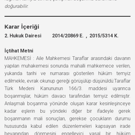
doğurabilir.
Karar İçeriği
2. Hukuk Dairesi 2014/20869 E. , 2015/5314 K.
İçtihat Metni
MAHKEMESİ : Aile Mahkemesi Taraflar arasındaki davanın
yapılan muhakemesi sonunda mahalli mahkemece verilen,
yukarıda tarihi ve numarası gösterilen hüküm temyiz
edilmekle, evrak okunup gereği görüşülüp düşünüldü:Taraflar
Türk Medeni Kanununun 166/3. maddesi uyarınca
boşanmışlar, hüküm davacı tarafından temyiz edilmiştir.
Anlaşmalı boşanma yönünde oluşan karar kesinleşinceye
kadar eşlerin bu yöndeki diğer bir ifadeyle gerek
boşanmanın mali sonuçları, gerekse çocukların durumu
hususunda kabul edilen düzenlemeleri kapsayan irade
beyanından dönmesini engelleyici yasal bir hüküm