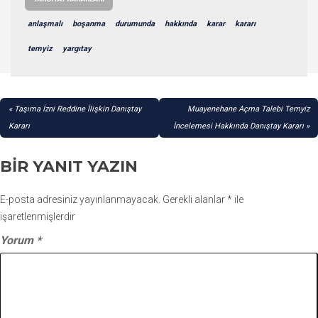
anlaşmalı
boşanma
durumunda
hakkında
karar
kararı
temyiz
yargıtay
YAZI
Taşıma İzni Reddine İlişkin Danıştay
Muayenehane Açma Talebi Temyiz
GEZINMESI
Kararı
İncelemesi Hakkında Danıştay Kararı
BIR YANIT YAZIN
E-posta adresiniz yayınlanmayacak.
Gerekli alanlar
*
ile
işaretlenmişlerdir
Yorum
*