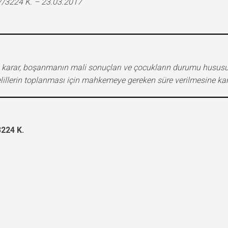
3224 K. – 23.03.2017
en karar, boşanmanın mali sonuçları ve çocukların durumu husu
llerin toplanması için mahkemeye gereken süre verilmesine karar
224 K.