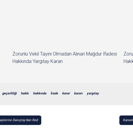
Zorunlu Vekil Tayini Olmadan Alınan Mağdur İfadesi
Zoru
Hakkında Yargıtay Kararı
Hakk
geçerliliği
hakkı
hakkında
İrade
karar
kararı
yargıtay
leplerine Danıştay’dan Red
Kanuni