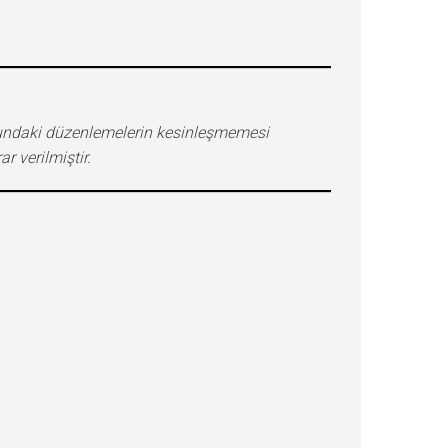
sundaki düzenlemelerin kesinleşmemesi
 verilmiştir.