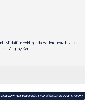
nlu Müdafiinin Yokluğunda Verilen Hırsızlık Kararı
ında Yargıtay Kararı
 Temsilcinin Vergi Borçlarından Sorumluluğu Üzerine Danıştay Kararı