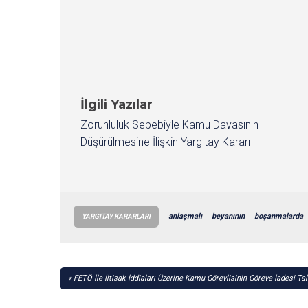
İlgili Yazılar
Zorunluluk Sebebiyle Kamu Davasının
Düşürülmesine İlişkin Yargıtay Kararı
anlaşmalı
beyanının
boşanmalarda
YARGITAY KARARLARI
YAZI
FETÖ İle İltisak İddiaları Üzerine Kamu Görevlisinin Göreve İadesi Ta
GEZINMESI