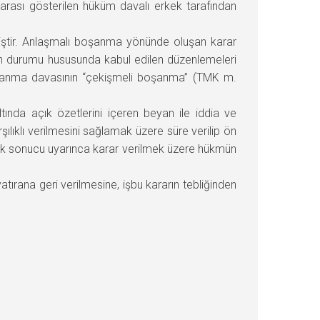
rası gösterilen hüküm davalı erkek tarafından
iştir. Anlaşmalı boşanma yönünde oluşan karar
ın durumu hususunda kabul edilen düzenlemeleri
oşanma davasının “çekişmeli boşanma” (TMK m.
ında açık özetlerini içeren beyan ile iddia ve
şılıklı verilmesini sağlamak üzere süre verilip ön
cek sonucu uyarınca karar verilmek üzere hükmün
rana geri verilmesine, işbu kararın tebliğinden