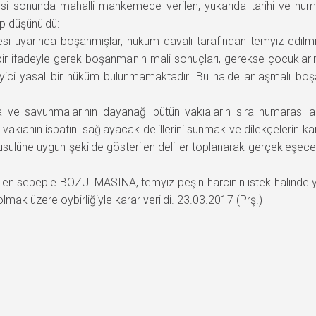
si sonunda mahalli mahkemece verilen, yukarıda tarihi ve numa
p düşünüldü:
i uyarınca boşanmışlar, hüküm davalı tarafından temyiz edilm
 bir ifadeyle gerek boşanmanın mali sonuçları, gerekse çocuklar
yici yasal bir hüküm bulunmamaktadır. Bu halde anlaşmalı b
e savunmalarının dayanağı bütün vakıaların sıra numarası alt
vakıanın ispatını sağlayacak delillerini sunmak ve dilekçelerin kar
 usulüne uygun şekilde gösterilen deliller toplanarak gerçekleşe
n sebeple BOZULMASINA, temyiz peşin harcının istek halinde yatı
lmak üzere oybirliğiyle karar verildi. 23.03.2017 (Prş.)