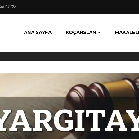
 257 5707
ANA SAYFA
KOÇARSLAN
MAKALEL