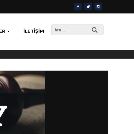
Arama:
ER
İLETIŞIM