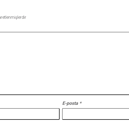
şaretlenmişlerdir
E-posta
*