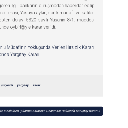
ören ilgili bankanın duruşmadan haberdar edilip
nılması, Yasaya aykırı, sanık müdafii ve katılan
bepten dolayı 5320 sayılı Yasanın 8/1. maddesi
oybirliğiyle karar verildi.
nlu Müdafiinin Yokluğunda Verilen Hırsızlık Kararı
ında Yargıtay Kararı
suçunda
yargıtay
zarar
iyle Meslekten Çıkarma Kararının Onanması Hakkında Danıştay Kararı