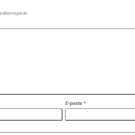
şaretlenmişlerdir
E-posta
*