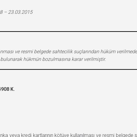
8 – 23.03.2015
llanması ve resmi belgede sahtecilik suçlarından hüküm verilm
 bulunarak hükmün bozulmasına karar verilmiştir.
908 K.
veya kredi kartlarının kötüye kullanılması ve resmi belgede 