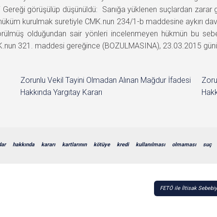
i Gereği görüşülüp düşünüldü: Sanığa yüklenen suçlardan zarar g
hüküm kurulmak suretiyle CMK.nun 234/1-b maddesine aykırı davra
nde görülmüş olduğundan sair yönleri incelenmeyen hükmün bu se
.nun 321. maddesi gereğince (BOZULMASINA), 23.03.2015 gününde 
Zorunlu Vekil Tayini Olmadan Alınan Mağdur İfadesi
Zoru
Hakkında Yargıtay Kararı
Hakk
dar
hakkında
kararı
kartlarının
kötüye
kredi
kullanılması
olmaması
suç
FETÖ ile İltisak Sebeb