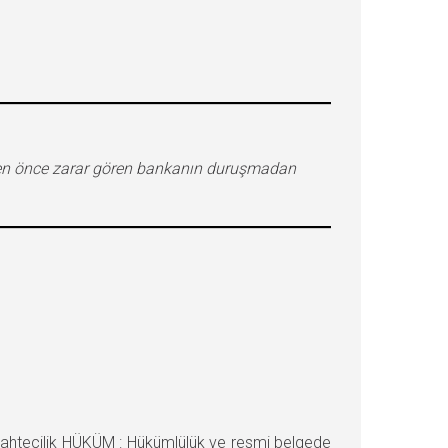
eden önce zarar gören bankanın duruşmadan
sahtecilik HÜKÜM : Hükümlülük ve resmi belgede