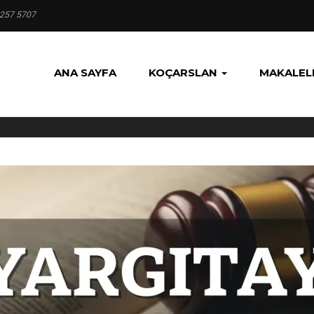
 257 5707
ANA SAYFA
KOÇARSLAN
MAKALEL