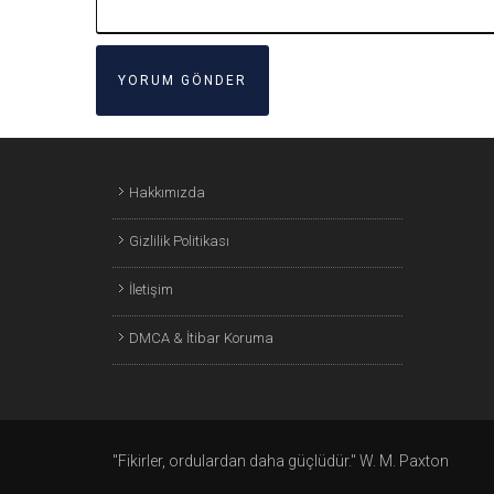
Hakkımızda
Gizlilik Politikası
İletişim
DMCA & İtibar Koruma
"Fikirler, ordulardan daha güçlüdür." W. M. Paxton