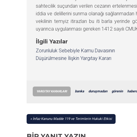
sahtecilik suçundan verilen cezanın ertelenmes
iddia ve delillerini sunma olanağı sağlanmadan 
vekilinin temyiz itirazları bu iti barla yeri
uyarınca uygulanması gereken 1412 sayılı CMUK
İlgili Yazılar
Zorunluluk Sebebiyle Kamu Davasının
Düşürülmesine İlişkin Yargıtay Kararı
banka
duruşmadan
görenin
haber
YARGITAY KARARLARI
YAZI
İnfaz Kanunu Madde 119 ve Terimlerin Hukuki Etkisi
GEZINMESI
BIR YANIT YAZIN