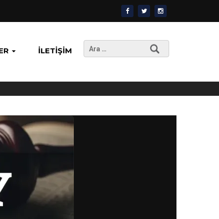
Arama:
ER
İLETIŞIM