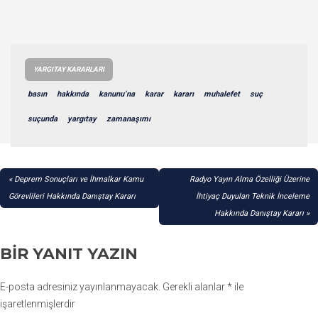
YARGITAY KARARLARI
basın
hakkında
kanunu’na
karar
kararı
muhalefet
suç
suçunda
yargıtay
zamanaşımı
YAZI
Deprem Sonuçları ve İhmalkar Kamu
Radyo Yayın Alma Özelliği Üzerine
GEZINMESI
Görevlileri Hakkında Danıştay Kararı
İhtiyaç Duyulan Teknik İnceleme
Hakkında Danıştay Kararı
BIR YANIT YAZIN
E-posta adresiniz yayınlanmayacak.
Gerekli alanlar
*
ile
işaretlenmişlerdir