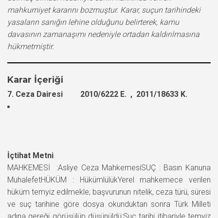
mahkumiyet kararını bozmuştur. Karar, suçun tarihindeki
yasaların sanığın lehine olduğunu belirterek, kamu
davasının zamanaşımı nedeniyle ortadan kaldırılmasına
hükmetmiştir.
Karar İçeriği
7. Ceza Dairesi 2010/6222 E. , 2011/18633 K.
İçtihat Metni
MAHKEMESİ :Asliye Ceza MahkemesiSUÇ : Basın Kanuna
MuhalefetHÜKÜM : HükümlülükYerel mahkemece verilen
hüküm temyiz edilmekle; başvurunun nitelik, ceza türü, süresi
ve suç tarihine göre dosya okunduktan sonra Türk Milleti
adına gereği görüşülüp düşünüldü;Suç tarihi itibariyle temyiz