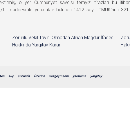
ktirmiş, o yer Cumhuriyet savcısı temyiz itirazları bu itiba
8/1. maddesi ile yürürlükte bulunan 1412 sayılı CMUK’nun 3
Zorunlu Vekil Tayini Olmadan Alınan Mağdur İfadesi
Zoru
Hakkında Yargıtay Kararı
Hakk
ten
suç
suçunda
Üzerine
vazgeçmenin
yaralama
yargıtay