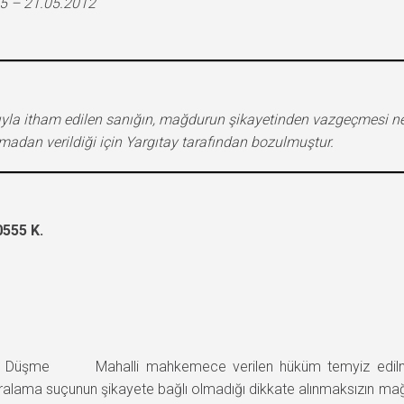
5 – 21.05.2012
a itham edilen sanığın, mağdurun şikayetinden vazgeçmesi nede
nmadan verildiği için Yargıtay tarafından bozulmuştur.
555 K.
 Düşme Mahalli mahkemece verilen hüküm temyiz edil
yaralama suçunun şikayete bağlı olmadığı dikkate alınmaksızın ma