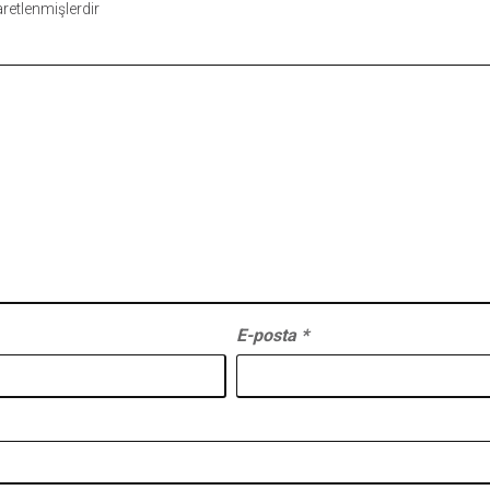
şaretlenmişlerdir
E-posta
*