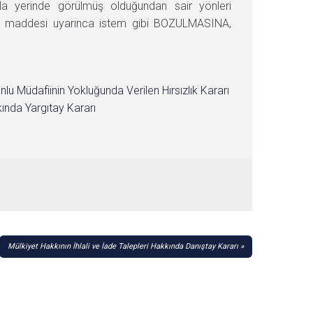
rla yerinde görülmüş olduğundan sair yönleri
21. maddesi uyarınca istem gibi BOZULMASINA,
nlu Müdafiinin Yokluğunda Verilen Hırsızlık Kararı
ında Yargıtay Kararı
Mülkiyet Hakkının İhlali ve İade Talepleri Hakkında Danıştay Kararı