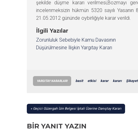
şekilde düşme kararı verilmesi,Bozmayı gere
incelenmeksizin hükmün 5320 sayılı Yasanın 
21.05.2012 gününde oybirliğiyle karar verildi.
İlgili Yazılar
Zorunluluk Sebebiyle Kamu Davasının
Düşürülmesine İlişkin Yargıtay Kararı
basit
etkisi
karar
kararı
Şikayet
YARGITAY KARARLARI
YAZI
Geçici Güzergah İzin Belgesi İptali Üzerine Danıştay Kararı
GEZINMESI
BIR YANIT YAZIN