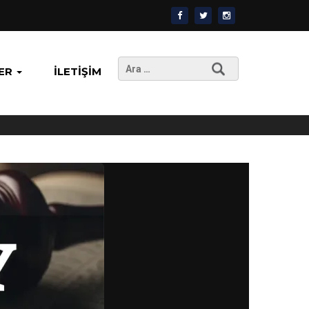
Arama:
ER
İLETIŞIM