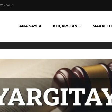
 257 5707
ANA SAYFA
KOÇARSLAN
MAKALEL