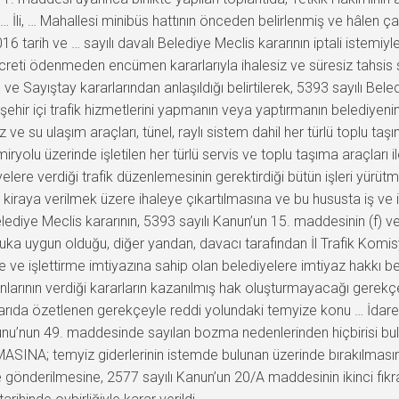
 … İli, … Mahallesi minibüs hattının önceden belirlenmiş ve hâlen 
016 tarih ve … sayılı davalı Belediye Meclis kararının iptali istem
ücreti ödenmeden encümen kararlarıyla ihalesiz ve süresiz tahsis sur
e Sayıştay kararlarından anlaşıldığı belirtilerek, 5393 sayılı Bele
 şehir içi trafik hizmetlerini yapmanın veya yaptırmanın belediyeni
 su ulaşım araçları, tünel, raylı sistem dahil her türlü toplu taş
ryolu üzerinde işletilen her türlü servis ve toplu taşıma araçları ile
elere verdiği trafik düzenlemesinin gerektirdiği bütün işleri yürütm
na kiraya verilmek üzere ihaleye çıkartılmasına ve bu hususta iş v
elediye Meclis kararının, 5393 sayılı Kanun’un 15. maddesinin (f) ve
hukuka uygun olduğu, diğer yandan, davacı tarafından İl Trafik Komis
tme ve işlettirme imtiyazına sahip olan belediyelere imtiyaz hakkı 
larının verdiği kararların kazanılmış hak oluşturmayacağı gerekçe
karıda özetlenen gerekçeyle reddi yolundaki temyize konu … İdare 
nunu’nun 49. maddesinde sayılan bozma nedenlerinden hiçbirisi bu
NA; temyiz giderlerinin istemde bulunan üzerinde bırakılmasına,
önderilmesine, 2577 sayılı Kanun’un 20/A maddesinin ikinci fıkras