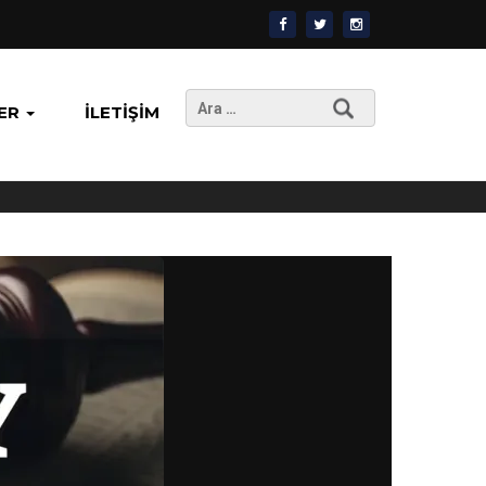
Arama:
ER
İLETIŞIM