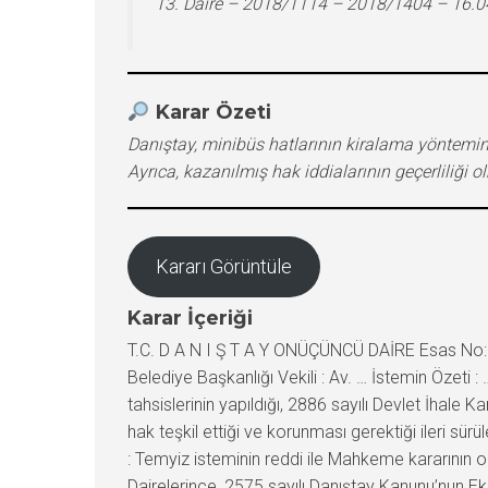
13. Daire – 2018/1114 – 2018/1404 – 16.
Karar Özeti
Danıştay, minibüs hatlarının kiralama yöntemin
Ayrıca, kazanılmış hak iddialarının geçerliliği o
Kararı Görüntüle
Karar İçeriği
T.C. D A N I Ş T A Y ONÜÇÜNCÜ DAİRE Esas No:20
Belediye Başkanlığı Vekili : Av. … İstemin Özeti :
tahsislerinin yapıldığı, 2886 sayılı Devlet İhale 
hak teşkil ettiği ve korunması gerektiği ileri s
: Temyiz isteminin reddi ile Mahkeme kararının
Dairelerince, 2575 sayılı Danıştay Kanunu’nun Ek