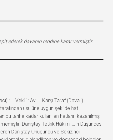
it ederek davanın reddine karar vermiştir.
… Vekili : Av. … Karşı Taraf (Davalı) : …
e tarafından usulüne uygun şekilde hat
an bu tarihe kadar kullanılan hatların kazanılmış
ilmemiştir. Danıştay Tetkik Hâkimi …’in Düşüncesi
veren Danıştay Onüçüncü ve Sekizinci
 açıklamaları dinlendikten ve dosyadaki belgeler