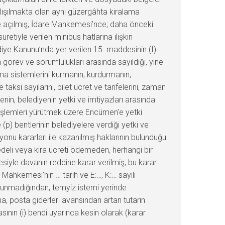
çalışılmakta olan aynı güzergâhta kiralama
iyle açılmış, İdare Mahkemesi’nce; daha önceki
etiyle verilen minibüs hatlarına ilişkin
diye Kanunu’nda yer verilen 15. maddesinin (f)
n görev ve sorumlulukları arasında sayıldığı, yine
ıma sistemlerini kurmanın, kurdurmanın,
 taksi sayılarını, bilet ücret ve tarifelerini, zaman
enin, belediyenin yetki ve imtiyazları arasında
e işlemleri yürütmek üzere Encümen’e yetki
 (p) bentlerinin belediyelere verdiği yetki ve
yonu kararları ile kazanılmış haklarının bulunduğu
bedeli veya kira ücreti ödemeden, herhangi bir
siyle davanın reddine karar verilmiş, bu karar
Mahkemesi’nin … tarih ve E:…, K:… sayılı
lunmadığından, temyiz istemi yerinde
 posta giderleri avansından artan tutarın
ının (i) bendi uyarınca kesin olarak (karar