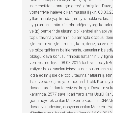
incelendikten sonra işin gereği görüşüldü: Dava,
yöntemiyle ihaleye çıkarılmasına ilişkin, 08.03.2
yıllarda ihale yapılmadan, imtiyaz hakkı ve kira 
uygulamanın mümkün olmadığının yargı kararları v
ve (p) bentlerinde ulaşım gibi kentsel alt yapı ve
toplu taşıma yapmanın, bu amaçla otobüs, deniz ve
işletmenin ve işlettirmenin, kara, deniz, su ve demi
ve güzergâhlarını belirlemenin, kanunların belediy
olduğu, dava konusu minibüs hatlarının 3 yıllığı
verilmesine ilişkin 08.03.2016 tarih ve … sayılı B
imtiyaz hakkı sınırları içinde alınan bu kararın 
iddia edilmiş ise de; toplu taşıma hatlarını işle
ihale ve sözleşme yapılmadan İl Trafik Komisyon
davacı tarafından temyiz edilmiştir. Davanın yu
kararında, 2577 sayılı İdari Yargılama Usulü Ka
görülmeyerek anılan Mahkeme kararının ONANMASI
davacıya iadesine, dosyanın anılan Mahkeme’ye g