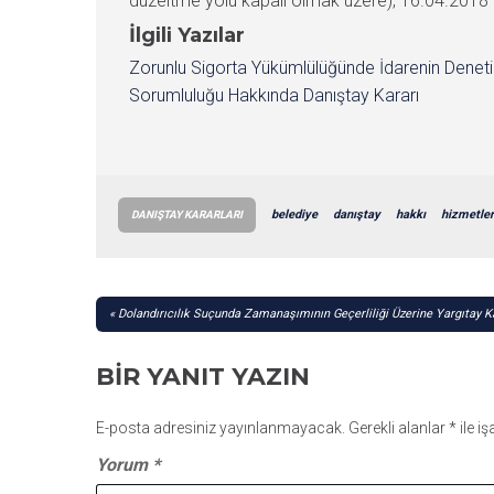
düzeltme yolu kapalı olmak üzere), 16.04.2018 tar
İlgili Yazılar
Zorunlu Sigorta Yükümlülüğünde İdarenin Denet
Sorumluluğu Hakkında Danıştay Kararı
belediye
danıştay
hakkı
hizmetler
DANIŞTAY KARARLARI
YAZI
Dolandırıcılık Suçunda Zamanaşımının Geçerliliği Üzerine Yargıtay K
GEZINMESI
BIR YANIT YAZIN
E-posta adresiniz yayınlanmayacak.
Gerekli alanlar
*
ile i
Yorum
*