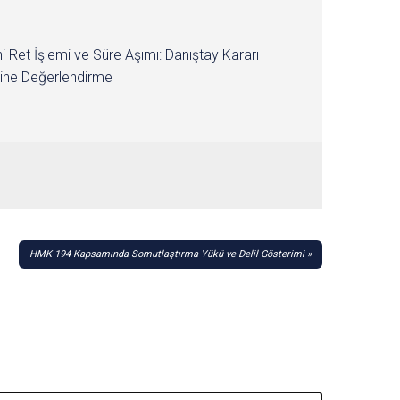
i Ret İşlemi ve Süre Aşımı: Danıştay Kararı
ine Değerlendirme
HMK 194 Kapsamında Somutlaştırma Yükü ve Delil Gösterimi