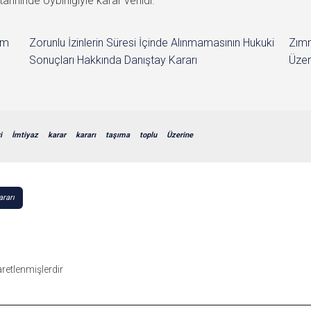
ihinde oybirliğiyle karar verildi.
im
Zorunlu İzinlerin Süresi İçinde Alınmamasının Hukuki
Zımn
Sonuçları Hakkında Danıştay Kararı
Üzer
i
İmtiyaz
karar
kararı
taşıma
toplu
Üzerine
ararı
şaretlenmişlerdir