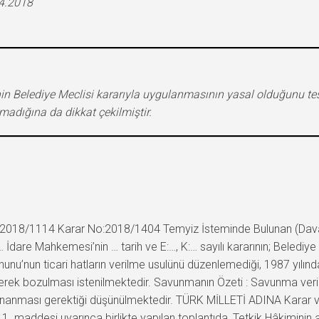
04.2018
in Belediye Meclisi kararıyla uygulanmasının yasal olduğunu tesp
lmadığına da dikkat çekilmiştir.
18/1114 Karar No:2018/1404 Temyiz İsteminde Bulunan (Davacı) : 
 … İdare Mahkemesi’nin … tarih ve E:…, K:… sayılı kararının; Belediy
Kanunu’nun ticari hatların verilme usulünü düzenlemediği, 1987 yılınd
ürülerek bozulması istenilmektedir. Savunmanın Özeti : Savunma ver
 onanması gerektiği düşünülmektedir. TÜRK MİLLETİ ADINA Karar 
 1. maddesi uyarınca birlikte yapılan toplantıda, Tetkik Hâkiminin