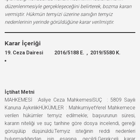
düzenlenmesiyle gerçekleşeceğini belirterek, bozma kararı
vermiştir. Hükmün temyizi üzerine sanığın temyiz
nedenlerinin yerinde görüldüğüne karar verilmiştir.
Karar İçeriği
19. Ceza Dairesi 2016/5188 E. , 2019/5580 K.
İçtihat Metni
MAHKEMESİ :Asliye Ceza MahkemesiSUÇ : 5809 Sayılı
Kanuna AykırılıkHÜKÜMLER : MahkumiyetYerel Mahkemece
verilen hükümler temyiz edilmekle; başvurunun süresi,
kararın niteliği ve suç tarihine göre dosya incelendi, gereği
görüşülüp düşünüldü:Temyiz isteğinin reddi nedenleri
bulunmadığından işin esasına geçildi.Gerekçeli karar