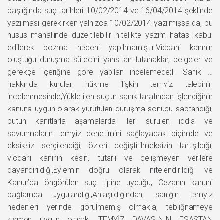
başlığında suç tarihleri 10/02/2014 ve 16/04/2014 şeklinde
yazılması gerekirken yalnızca 10/02/2014 yazılmışsa da, bu
husus mahallinde düzeltilebilir nitelikte yazım hatası kabul
edilerek bozma nedeni yapılmamıştır.Vicdani kanının
oluştuğu duruşma sürecini yansıtan tutanaklar, belgeler ve
gerekçe içeriğine göre yapılan incelemede;I- Sanık …
hakkında kurulan hükme ilişkin temyiz talebinin
incelenmesinde;Yükletilen suçun sanık tarafından işlendiğinin
kanuna uygun olarak yürütülen duruşma sonucu saptandığı,
bütün kanıtlarla aşamalarda ileri sürülen iddia ve
savunmaların temyiz denetimini sağlayacak biçimde ve
eksiksiz sergilendiği, özleri değiştirilmeksizin tartışıldığı,
vicdani kanının kesin, tutarlı ve çelişmeyen verilere
dayandırıldığı,Eylemin doğru olarak nitelendirildiği ve
Kanun’da öngörülen suç tipine uyduğu, Cezanın kanuni
bağlamda uygulandığı,Anlaşıldığından, sanığın temyiz
nedenleri yerinde görülmemiş olmakla, tebliğnameye
kısmen uygun olarak, TEMYİZ DAVASININ ESASTAN