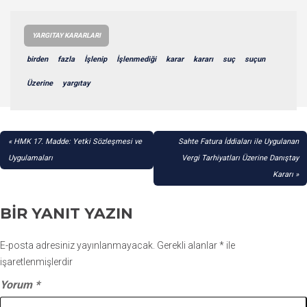
YARGITAY KARARLARI
birden
fazla
İşlenip
İşlenmediği
karar
kararı
suç
suçun
Üzerine
yargıtay
YAZI
HMK 17. Madde: Yetki Sözleşmesi ve
Sahte Fatura İddiaları ile Uygulanan
GEZINMESI
Uygulamaları
Vergi Tarhiyatları Üzerine Danıştay
Kararı
BIR YANIT YAZIN
E-posta adresiniz yayınlanmayacak.
Gerekli alanlar
*
ile
işaretlenmişlerdir
Yorum
*