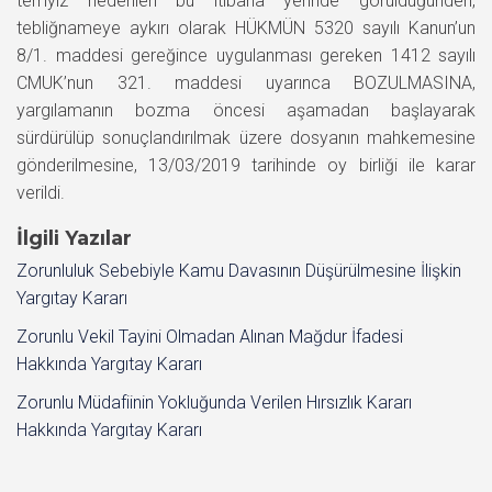
temyiz nedenleri bu itibarla yerinde görüldüğünden,
tebliğnameye aykırı olarak HÜKMÜN 5320 sayılı Kanun’un
8/1. maddesi gereğince uygulanması gereken 1412 sayılı
CMUK’nun 321. maddesi uyarınca BOZULMASINA,
yargılamanın bozma öncesi aşamadan başlayarak
sürdürülüp sonuçlandırılmak üzere dosyanın mahkemesine
gönderilmesine, 13/03/2019 tarihinde oy birliği ile karar
verildi.
İlgili Yazılar
Zorunluluk Sebebiyle Kamu Davasının Düşürülmesine İlişkin
Yargıtay Kararı
Zorunlu Vekil Tayini Olmadan Alınan Mağdur İfadesi
Hakkında Yargıtay Kararı
Zorunlu Müdafiinin Yokluğunda Verilen Hırsızlık Kararı
Hakkında Yargıtay Kararı