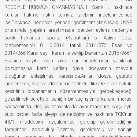
REDDİYLE HÜKMÜN ONANMASINA,II- Sanık … hakkında
kurulan hükme ilişkin temyiz talebinin incelenmesinde
ise;Başkaca nedenler yerinde görülmemiştir.Ancak; UYAP
ortamında yapılan araştırmada benzer eylem nedeniyle
sanık hakkında Isparta (Kapatılan) 5. Asliye Ceza
Mahkemesinin 01.10.2014 tarihli 2014/375 Esas ve
2014/266 Karar sayılı kararı ile verilip Dairemizin 2016/9661
Esasına kayıtlı olan aynı gün incelemesi yapılarak
bozulmasına karar verilen dava dosyasının mevcut
olduğunun anlaşılması karşısında;Anılan dosya getirtilip
incelenerek, suç ve iddianame tarihleri dikkate alınıp hukuki
kesintinin iddianamenin düzenlenmesiyle gerçekleşeceği
gözetilmek suretiyle, sanığın bir suç işleme kararının icrası
kapsamında, değişik zamanlarda aynı mağdura karşı aynı
suçu birden fazla işleyip işlemediğinin ve hakkında TCK’nun
43/1. maddesinin uygulanması gerekip gerekmediğinin
tartışılması zorunluluğu,Bozmayı gerektirmiş ve sanığın