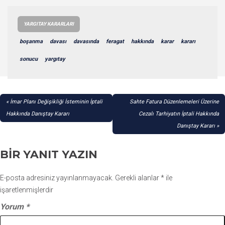
YARGITAY KARARLARI
boşanma
davası
davasında
feragat
hakkında
karar
kararı
sonucu
yargıtay
YAZI
İmar Planı Değişikliği İsteminin İptali
Sahte Fatura Düzenlemeleri Üzerine
GEZINMESI
Hakkında Danıştay Kararı
Cezalı Tarhiyatın İptali Hakkında
Danıştay Kararı
BIR YANIT YAZIN
E-posta adresiniz yayınlanmayacak.
Gerekli alanlar
*
ile
işaretlenmişlerdir
Yorum
*