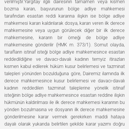
verilmiştir.Yargıtay ilgili dairesinin tamamen veya kısmen
bozma kararı, başvurunun bölge adliye mahkemesi
tarafından esastan reddi kararına ilişkin ise bölge adliye
mahkemesi kararı kaldırılarak dosya, kararı veren ilk derece
mahkemesine veya uygun görülecek diğer bir ilk derece
mahkemesine, kararın bir örneği de bölge adliye
mahkemesine gönderilir (HMK m. 373/1). Somut olayda,
tarafların istinaf isteği bölge adliye mahkemesince esastan
reddedildiğine ve davacı-davalı kadının temyiz itirazları
kısmen kabul edilerek hüküm kusur belirlemesi ve tazminat
talepleri yönünden bozulduğuna göre, Dairemiz ilamında ilk
derece mahkemesince kusur belirlemesi ve davacı-davalı
kadının reddedilen tazminat taleplerine yönelik istinaf
isteğinin bölge adliye mahkemesince esastan reddine ilişkin
hükmünün kaldırılması ile ilk derece mahkemesi kararının bu
yönden bozulmasına ve dosyanın ilk derece mahkemesine
gönderilmesine karar vermek gerekirken maddi hataya
dayalı olarak yukarıda belirtilen şekilde karar yazımı doğru