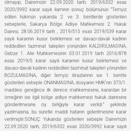
olmayıp, Dairemizin 22.09.2020 tarih, 2019/6332 esas
2020/3992 karar sayılı ilamının sonuç bölümünün “Temyiz
edilen hükmün yukarıda 2. ve 3. bentlerde gösterilen
sebeplerle; Sakarya Bölge Adliye Mahkemesi 2. Hukuk
Dairesi, 28.06.2019 tarih , 2019/515 esas 2019/539 karar
sayılı kararının kusur belirlemesi ve davacı-davalı kadının
reddedilen tazminat talepleri yönünden KALDIRILMASINA,
Gebze 1. Aile Mahkemesinin 03.01.2019 tarih 2016/878
esas 2019/5 karar sayılı kararının kusur belirlemesi ve
davacı-davalı kadının reddedilen tazminat talepleri yönünden
BOZULMASINA, diğer temyiz itirazlarının ise 1. bentte
gösterilen sebeple ONANMASINA, dosyanın HMK’nın 373/1.
maddesi gereğince ilk derece mahkemesine, karardan bir
örneğinin ise ilgili bölge adliye mahkemesi hukuk dairesine
gönderilmesine oy birliğiyle karar verildi.” şeklinde
yazılmasına, bu suretle maddi hatanın giderilmesine karar
verilmiştir.SONUÇ: Yukarıda gösterilen sebeple Dairemizin
22.09.2020 tarih, 2019/6332 esas 2020/3992 karar sayılı