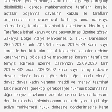
Dairemize gönderilmekle, evrak okunup gereği görüşülüp
düşünüldü:İlk derece mahkemesince tarafların karşılıklı
açtıkları boşanma davasının kabulü ile tarafların
boşanmalarına, davacı-davalı kadın yararına nafakaya
hükmedilmiş, tarafların tazminat talepleri ise reddedilmiştir.
Taraflarca istinaf kanun yoluna başvurulması üzerine görevli
Sakarya Bölge Adliye Mahkemesi 2. Hukuk Dairesince,
28.06.2019 tarih 2019/515 Esas 2019/539 Karar sayılı
kararı ile her iki tarafın istinaf taleplerinin esastan reddine
karar verilmiş, bölge adliye mahkemesi kararının taraflarca
temyiz edilmesi üzerine Dairemizin 22.09.2020 tarih
2019/6332 esas 2020/3992 karar sayılı ilamıyla; davalı-
davacı erkeğin kadına göre daha ağır kusurlu olduğu,
davacı-davalı kadın yararına maddi ve manevi tazminat
takdir edilmesi gerektiği gerekçesiyle hükmün bozulmasına,
diğer temyiz itirazlarının reddi ile hükmün bozma kapsamı
dışında kalan bölümlerinin onanmasına, dosyanın ilgili bölge
adliye mahkemesi hukuk dairesine gönderilmesine karar