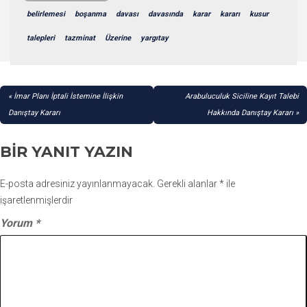
belirlemesi
boşanma
davası
davasında
karar
kararı
kusur
talepleri
tazminat
Üzerine
yargıtay
YAZI
İmar Planı İptali İstemine İlişkin
Arabuluculuk Siciline Kayıt Talebi
GEZINMESI
Danıştay Kararı
Hakkında Danıştay Kararı
BIR YANIT YAZIN
E-posta adresiniz yayınlanmayacak.
Gerekli alanlar
*
ile
işaretlenmişlerdir
Yorum
*