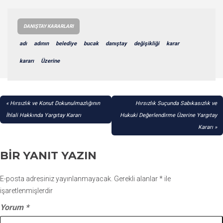
DANIŞTAY KARARLARI
adı
adının
belediye
bucak
danıştay
değişikliği
karar
kararı
Üzerine
YAZI
Hırsızlık ve Konut Dokunulmazlığının
Hırsızlık Suçunda Sabıkasızlık ve
GEZINMESI
İhlali Hakkında Yargıtay Kararı
Hukuki Değerlendirme Üzerine Yargıtay
Kararı
BIR YANIT YAZIN
E-posta adresiniz yayınlanmayacak.
Gerekli alanlar
*
ile
işaretlenmişlerdir
Yorum
*