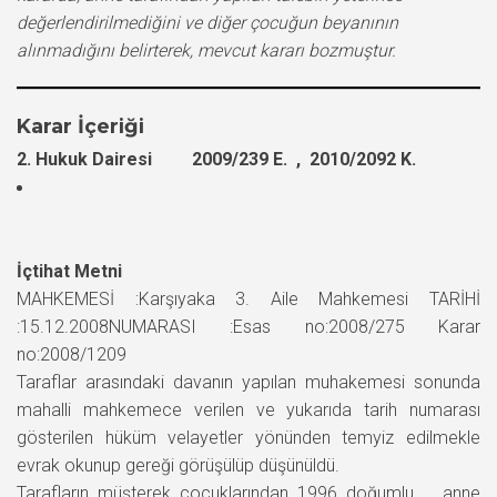
değerlendirilmediğini ve diğer çocuğun beyanının
alınmadığını belirterek, mevcut kararı bozmuştur.
Karar İçeriği
2. Hukuk Dairesi 2009/239 E. , 2010/2092 K.
İçtihat Metni
MAHKEMESİ :Karşıyaka 3. Aile Mahkemesi TARİHİ
:15.12.2008NUMARASI :Esas no:2008/275 Karar
no:2008/1209
Taraflar arasındaki davanın yapılan muhakemesi sonunda
mahalli mahkemece verilen ve yukarıda tarih numarası
gösterilen hüküm velayetler yönünden temyiz edilmekle
evrak okunup gereği görüşülüp düşünüldü.
Tarafların müşterek çocuklarından 1996 doğumlu … anne