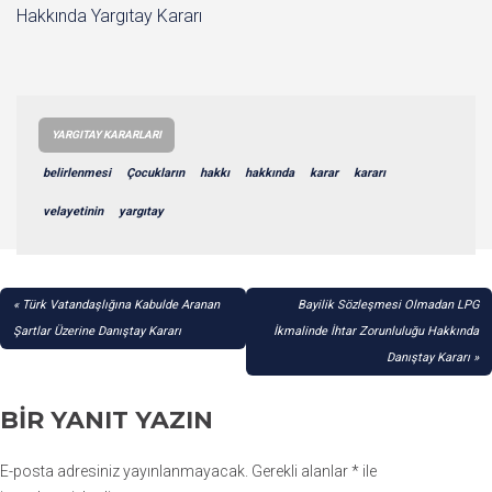
Hakkında Yargıtay Kararı
YARGITAY KARARLARI
belirlenmesi
Çocukların
hakkı
hakkında
karar
kararı
velayetinin
yargıtay
YAZI
Türk Vatandaşlığına Kabulde Aranan
Bayilik Sözleşmesi Olmadan LPG
GEZINMESI
Şartlar Üzerine Danıştay Kararı
İkmalinde İhtar Zorunluluğu Hakkında
Danıştay Kararı
BIR YANIT YAZIN
E-posta adresiniz yayınlanmayacak.
Gerekli alanlar
*
ile