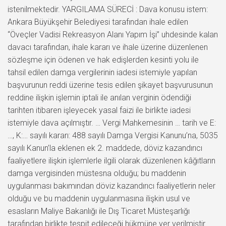
istenilmektedir. YARGILAMA SÜRECİ : Dava konusu istem:
Ankara Büyükşehir Belediyesi tarafından ihale edilen
“Öveçler Vadisi Rekreasyon Alanı Yapım İşi” uhdesinde kalan
davacı tarafından, ihale kararı ve ihale üzerine düzenlenen
sözleşme için ödenen ve hak edişlerden kesinti yolu ile
tahsil edilen damga vergilerinin iadesi istemiyle yapılan
başvurunun reddi üzerine tesis edilen şikayet başvurusunun
reddine ilişkin işlemin iptali ile anılan verginin ödendiği
tarihten itibaren işleyecek yasal faizi ile birlikte iadesi
istemiyle dava açılmıştır. … Vergi Mahkemesinin … tarih ve E:
…, K:… sayılı kararı: 488 sayılı Damga Vergisi Kanunu’na, 5035
sayılı Kanun’la eklenen ek 2. maddede, döviz kazandırıcı
faaliyetlere ilişkin işlemlerle ilgili olarak düzenlenen kâğıtların
damga vergisinden müstesna olduğu; bu maddenin
uygulanması bakımından döviz kazandırıcı faaliyetlerin neler
olduğu ve bu maddenin uygulanmasına ilişkin usul ve
esasların Maliye Bakanlığı ile Dış Ticaret Müsteşarlığı
tarafından birlikte tespit edileceği hükmüne yer verilmiştir.