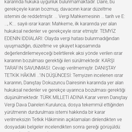
kararında hukuka uygunluk bulunmamaktadır. Daire, bu
gerekçeyle kararı bozmuş; davacının karar düzeltme
istemini de reddetmiştir. … Vergi Mahkemesinin … tarih ve E:
…, K:… sayılı ısrar kararı: Mahkeme, ilk kararında yer alan
hukuksal nedenler ve gerekçeyle ısrar etmiştir. TEMYİZ
EDENİN İDDİALARI: Olayda vergi hatası bulunmadığından
uyuşmazlığın, düzeltme ve şikayet kapsamında
değerlendirilemeyeceği belirtilerek aksi yönde verilen ısrar
kararının bozulması gerektiği ileri sürülmektedir. KARŞI
TARAFIN SAVUNMASI: Cevap verilmemiştir. DANIŞTAY
TETKİK HÂKİMİ …’IN DÜŞÜNCESİ: Temyizen incelenen ısrar
kararının, Danıştay Dokuzuncu Dairesinin kararında yer alan
hukuksal nedenler ve gerekçe uyarınca bozulması gerektiği
düşünülmektedir. TÜRK MİLLETİ ADINA Karar veren Danıştay
Vergi Dava Daireleri Kurulunca, dosya tekemmül ettiğinden
yürütmenin durdurulması istemi hakkında bir karar
verilmeksizin Tetkik Hâkiminin açıklamaları dinlendikten ve
dosyadaki belgeler incelendikten sonra gereği görüşüldü: