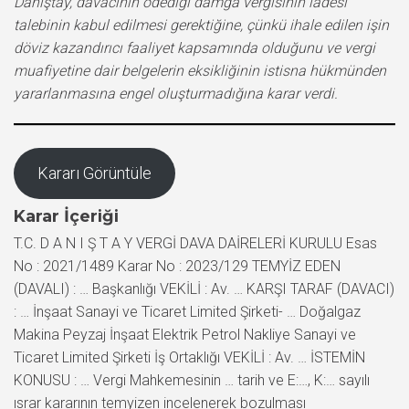
Danıştay, davacının ödediği damga vergisinin iadesi
talebinin kabul edilmesi gerektiğine, çünkü ihale edilen işin
döviz kazandırıcı faaliyet kapsamında olduğunu ve vergi
muafiyetine dair belgelerin eksikliğinin istisna hükmünden
yararlanmasına engel oluşturmadığına karar verdi.
Kararı Görüntüle
Karar İçeriği
T.C. D A N I Ş T A Y VERGİ DAVA DAİRELERİ KURULU Esas
No : 2021/1489 Karar No : 2023/129 TEMYİZ EDEN
(DAVALI) : … Başkanlığı VEKİLİ : Av. … KARŞI TARAF (DAVACI)
: … İnşaat Sanayi ve Ticaret Limited Şirketi- … Doğalgaz
Makina Peyzaj İnşaat Elektrik Petrol Nakliye Sanayi ve
Ticaret Limited Şirketi İş Ortaklığı VEKİLİ : Av. … İSTEMİN
KONUSU : … Vergi Mahkemesinin … tarih ve E:…, K:… sayılı
ısrar kararının temyizen incelenerek bozulması