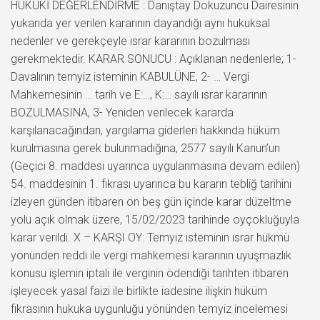
HUKUKİ DEĞERLENDİRME : Danıştay Dokuzuncu Dairesinin
yukarıda yer verilen kararının dayandığı aynı hukuksal
nedenler ve gerekçeyle ısrar kararının bozulması
gerekmektedir. KARAR SONUCU : Açıklanan nedenlerle; 1-
Davalının temyiz isteminin KABULÜNE, 2- … Vergi
Mahkemesinin … tarih ve E:…, K:… sayılı ısrar kararının
BOZULMASINA, 3- Yeniden verilecek kararda
karşılanacağından, yargılama giderleri hakkında hüküm
kurulmasına gerek bulunmadığına, 2577 sayılı Kanun’un
(Geçici 8. maddesi uyarınca uygulanmasına devam edilen)
54. maddesinin 1. fıkrası uyarınca bu kararın tebliğ tarihini
izleyen günden itibaren on beş gün içinde karar düzeltme
yolu açık olmak üzere, 15/02/2023 tarihinde oyçokluğuyla
karar verildi. X – KARŞI OY: Temyiz isteminin ısrar hükmü
yönünden reddi ile vergi mahkemesi kararının uyuşmazlık
konusu işlemin iptali ile verginin ödendiği tarihten itibaren
işleyecek yasal faizi ile birlikte iadesine ilişkin hüküm
fıkrasının hukuka uygunluğu yönünden temyiz incelemesi