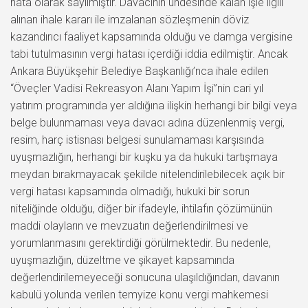
hata olarak sayılmıştır. Davacının uhdesinde kalan işle ilgili
alınan ihale kararı ile imzalanan sözleşmenin döviz
kazandırıcı faaliyet kapsamında olduğu ve damga vergisine
tabi tutulmasının vergi hatası içerdiği iddia edilmiştir. Ancak
Ankara Büyükşehir Belediye Başkanlığı’nca ihale edilen
“Öveçler Vadisi Rekreasyon Alanı Yapım İşi”nin cari yıl
yatırım programında yer aldığına ilişkin herhangi bir bilgi veya
belge bulunmaması veya davacı adına düzenlenmiş vergi,
resim, harç istisnası belgesi sunulamaması karşısında
uyuşmazlığın, herhangi bir kuşku ya da hukuki tartışmaya
meydan bırakmayacak şekilde nitelendirilebilecek açık bir
vergi hatası kapsamında olmadığı, hukuki bir sorun
niteliğinde olduğu, diğer bir ifadeyle, ihtilafın çözümünün
maddi olayların ve mevzuatın değerlendirilmesi ve
yorumlanmasını gerektirdiği görülmektedir. Bu nedenle,
uyuşmazlığın, düzeltme ve şikayet kapsamında
değerlendirilemeyeceği sonucuna ulaşıldığından, davanın
kabulü yolunda verilen temyize konu vergi mahkemesi