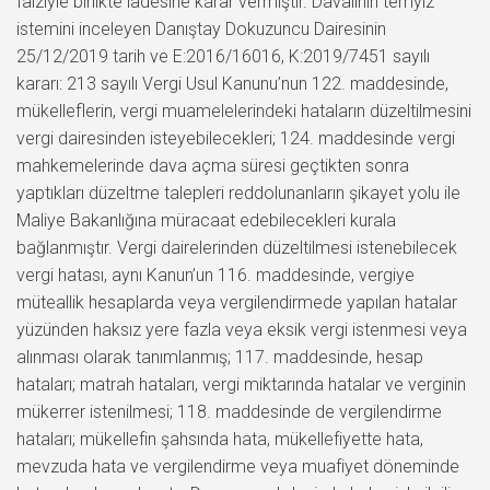
faiziyle birlikte iadesine karar vermiştir. Davalının temyiz
istemini inceleyen Danıştay Dokuzuncu Dairesinin
25/12/2019 tarih ve E:2016/16016, K:2019/7451 sayılı
kararı: 213 sayılı Vergi Usul Kanunu’nun 122. maddesinde,
mükelleflerin, vergi muamelelerindeki hataların düzeltilmesini
vergi dairesinden isteyebilecekleri; 124. maddesinde vergi
mahkemelerinde dava açma süresi geçtikten sonra
yaptıkları düzeltme talepleri reddolunanların şikayet yolu ile
Maliye Bakanlığına müracaat edebilecekleri kurala
bağlanmıştır. Vergi dairelerinden düzeltilmesi istenebilecek
vergi hatası, aynı Kanun’un 116. maddesinde, vergiye
müteallik hesaplarda veya vergilendirmede yapılan hatalar
yüzünden haksız yere fazla veya eksik vergi istenmesi veya
alınması olarak tanımlanmış; 117. maddesinde, hesap
hataları; matrah hataları, vergi miktarında hatalar ve verginin
mükerrer istenilmesi; 118. maddesinde de vergilendirme
hataları; mükellefin şahsında hata, mükellefiyette hata,
mevzuda hata ve vergilendirme veya muafiyet döneminde