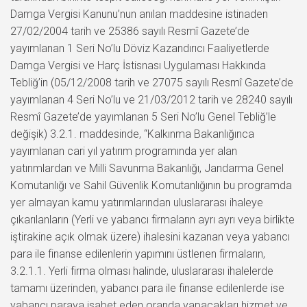
Damga Vergisi Kanunu’nun anılan maddesine istinaden
27/02/2004 tarih ve 25386 sayılı Resmî Gazete’de
yayımlanan 1 Seri No’lu Döviz Kazandırıcı Faaliyetlerde
Damga Vergisi ve Harç İstisnası Uygulaması Hakkında
Tebliğ’in (05/12/2008 tarih ve 27075 sayılı Resmî Gazete’de
yayımlanan 4 Seri No’lu ve 21/03/2012 tarih ve 28240 sayılı
Resmî Gazete’de yayımlanan 5 Seri No’lu Genel Tebliğ’le
değişik) 3.2.1. maddesinde, “Kalkınma Bakanlığınca
yayımlanan cari yıl yatırım programında yer alan
yatırımlardan ve Milli Savunma Bakanlığı, Jandarma Genel
Komutanlığı ve Sahil Güvenlik Komutanlığının bu programda
yer almayan kamu yatırımlarından uluslararası ihaleye
çıkarılanların (Yerli ve yabancı firmaların ayrı ayrı veya birlikte
iştirakine açık olmak üzere) ihalesini kazanan veya yabancı
para ile finanse edilenlerin yapımını üstlenen firmaların,
3.2.1.1. Yerli firma olması halinde, uluslararası ihalelerde
tamamı üzerinden, yabancı para ile finanse edilenlerde ise
yabancı paraya isabet eden oranda yapacakları hizmet ve