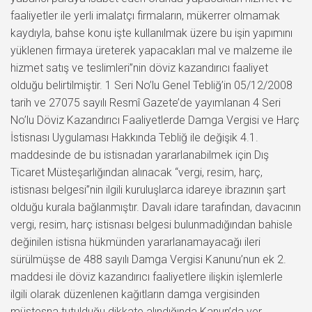
faaliyetler ile yerli imalatçı firmaların, mükerrer olmamak
kaydıyla, bahse konu işte kullanılmak üzere bu işin yapımını
yüklenen firmaya üreterek yapacakları mal ve malzeme ile
hizmet satış ve teslimleri”nin döviz kazandırıcı faaliyet
olduğu belirtilmiştir. 1 Seri No’lu Genel Tebliğ’in 05/12/2008
tarih ve 27075 sayılı Resmî Gazete’de yayımlanan 4 Seri
No’lu Döviz Kazandırıcı Faaliyetlerde Damga Vergisi ve Harç
İstisnası Uygulaması Hakkında Tebliğ ile değişik 4.1.
maddesinde de bu istisnadan yararlanabilmek için Dış
Ticaret Müsteşarlığından alınacak “vergi, resim, harç,
istisnası belgesi”nin ilgili kuruluşlarca idareye ibrazının şart
olduğu kurala bağlanmıştır. Davalı idare tarafından, davacının
vergi, resim, harç istisnası belgesi bulunmadığından bahisle
değinilen istisna hükmünden yararlanamayacağı ileri
sürülmüşse de 488 sayılı Damga Vergisi Kanunu’nun ek 2.
maddesi ile döviz kazandırıcı faaliyetlere ilişkin işlemlerle
ilgili olarak düzenlenen kağıtların damga vergisinden
müstesna tutulduğu dikkate alındığında Kanun’da yer