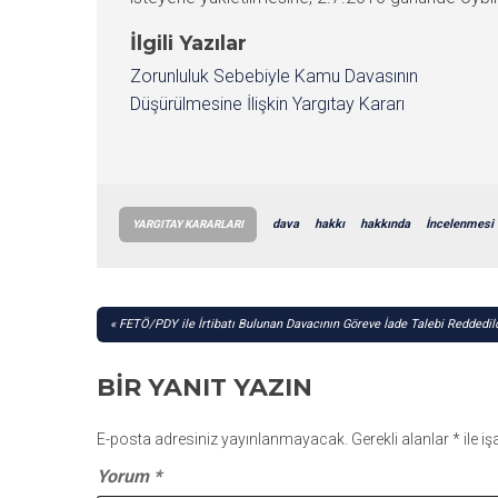
İlgili Yazılar
Zorunluluk Sebebiyle Kamu Davasının
Düşürülmesine İlişkin Yargıtay Kararı
dava
hakkı
hakkında
İncelenmesi
YARGITAY KARARLARI
YAZI
FETÖ/PDY ile İrtibatı Bulunan Davacının Göreve İade Talebi Reddedild
GEZINMESI
BIR YANIT YAZIN
E-posta adresiniz yayınlanmayacak.
Gerekli alanlar
*
ile i
Yorum
*