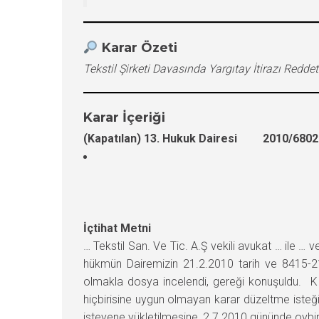
Karar Özeti
Tekstil Şirketi Davasında Yargıtay İtirazı Redde
Karar İçeriği
(Kapatılan) 13. Hukuk Dairesi 2010/6802 
İçtihat Metni
… Tekstil San. Ve Tic. A.Ş vekili avukat … ile …
hükmün Dairemizin 21.2.2010 tarih ve 8415-2135
olmakla dosya incelendi, gereği konuşuldu. K 
hiçbirisine uygun olmayan karar düzeltme iste
isteyene yükletilmesine, 2.7.2010 gününde oybirli