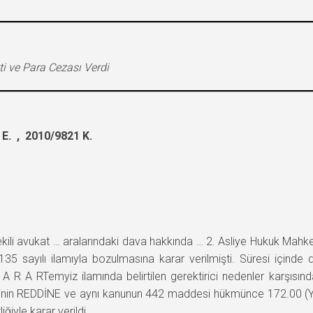
tti ve Para Cezası Verdi
E. , 2010/9821 K.
 vekili avukat … aralarındaki dava hakkında … 2. Asliye Hukuk Ma
 sayılı ilamıyla bozulmasına karar verilmişti. Süresi içinde da
A R A RTemyiz ilamında belirtilen gerektirici nedenler karşısı
ğinin REDDİNE ve aynı kanunun 442 maddesi hükmünce 172.00 (Yü
ğiyle karar verildi.