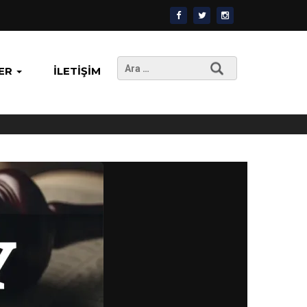
Arama:
ER
İLETIŞIM