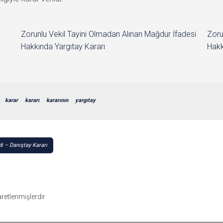
Zorunlu Vekil Tayini Olmadan Alınan Mağdur İfadesi
Zoru
Hakkında Yargıtay Kararı
Hakk
karar
kararı
kararının
yargıtay
i – Danıştay Kararı
şaretlenmişlerdir