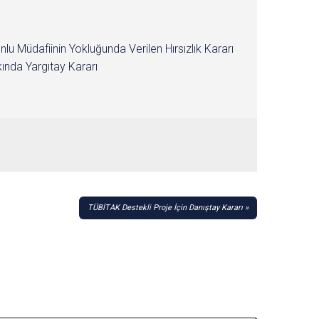
nlu Müdafiinin Yokluğunda Verilen Hırsızlık Kararı
ında Yargıtay Kararı
TÜBİTAK Destekli Proje İçin Danıştay Kararı