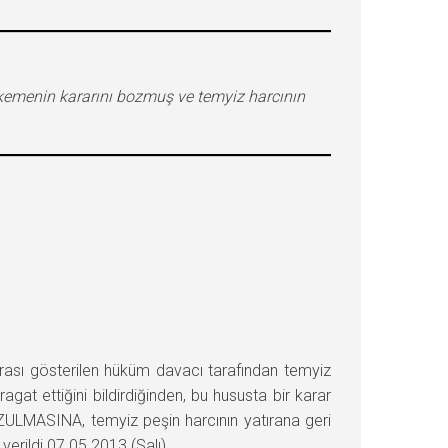
ahkemenin kararını bozmuş ve temyiz harcının
rası gösterilen hüküm davacı tarafından temyiz
at ettiğini bildirdiğinden, bu hususta bir karar
ULMASINA, temyiz peşin harcının yatırana geri
verildi.07.05.2013 (Salı)