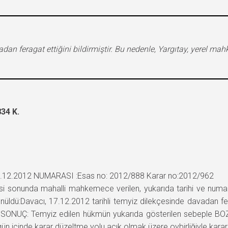
adan feragat ettiğini bildirmiştir. Bu nedenle, Yargıtay, yerel m
34 K.
7.12.2012 NUMARASI :Esas no: 2012/888 Karar no:2012/962
i sonunda mahalli mahkemece verilen, yukarıda tarihi ve numa
ldü:Davacı, 17.12.2012 tarihli temyiz dilekçesinde davadan ferag
 SONUÇ: Temyiz edilen hükmün yukarıda gösterilen sebeple BOZ
 gün içinde karar düzeltme yolu açık olmak üzere oybirliğiyle karar 