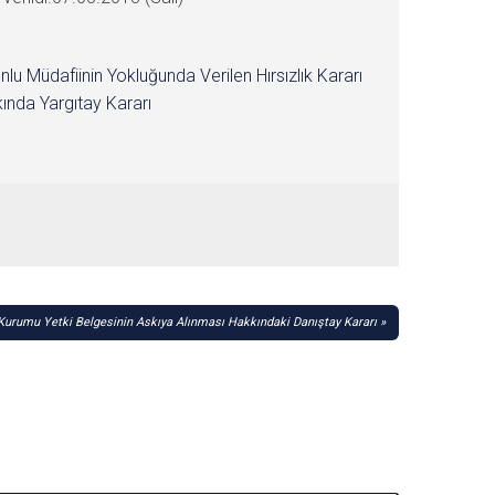
nlu Müdafiinin Yokluğunda Verilen Hırsızlık Kararı
ında Yargıtay Kararı
 Kurumu Yetki Belgesinin Askıya Alınması Hakkındaki Danıştay Kararı