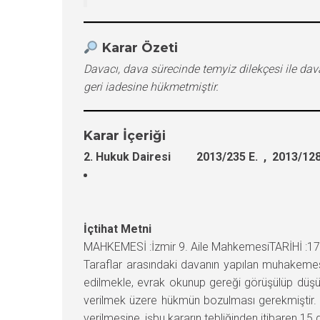
Karar Özeti
Davacı, dava sürecinde temyiz dilekçesi ile dav
geri iadesine hükmetmiştir.
Karar İçeriği
2. Hukuk Dairesi 2013/235 E. , 2013/128
İçtihat Metni
MAHKEMESİ :İzmir 9. Aile MahkemesiTARİHİ :1
Taraflar arasındaki davanın yapılan muhakemes
edilmekle, evrak okunup gereği görüşülüp düşünü
verilmek üzere hükmün bozulması gerekmiştir.
verilmesine, işbu kararın tebliğinden itibaren 15