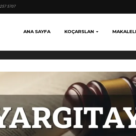
 257 5707
ANA SAYFA
KOÇARSLAN
MAKALEL