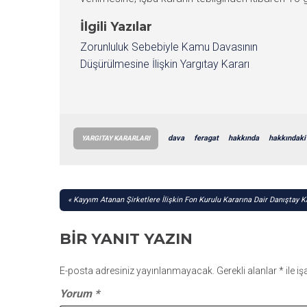
İlgili Yazılar
Zorunluluk Sebebiyle Kamu Davasının
Düşürülmesine İlişkin Yargıtay Kararı
dava
feragat
hakkında
hakkındaki
YARGITAY KARARLARI
YAZI
Kayyım Atanan Şirketlere İlişkin Fon Kurulu Kararına Dair Danıştay K
GEZINMESI
BIR YANIT YAZIN
E-posta adresiniz yayınlanmayacak.
Gerekli alanlar
*
ile i
Yorum
*