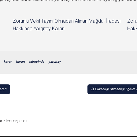
Zorunlu Vekil Tayini Olmadan Alınan Mağdur İfadesi
Zoru
Hakkında Yargıtay Kararı
Hakk
karar
kararı
sürecinde
yargıtay
ararı
İş Güvenliği Uzmanlığı Eğitim
şaretlenmişlerdir