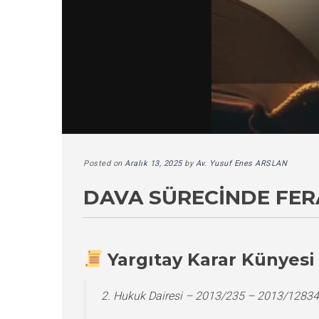
Posted on
Aralık 13, 2025
by
Av. Yusuf Enes ARSLAN
DAVA SÜRECINDE FER
Yargıtay Karar Künyesi
2. Hukuk Dairesi – 2013/235 – 2013/12834