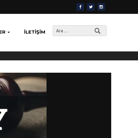
Arama:
ER
İLETIŞIM