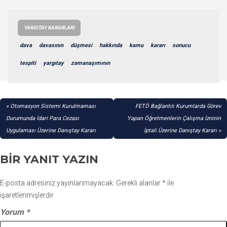
YARGITAY KARARLARI
dava
davasının
düşmesi
hakkında
kamu
kararı
sonucu
tespiti
yargıtay
zamanaşımının
YAZI
Otomasyon Sistemi Kurulmaması
FETÖ Bağlantılı Kurumlarda Görev
GEZINMESI
Durumunda İdari Para Cezası
Yapan Öğretmenlerin Çalışma İzninin
Uygulaması Üzerine Danıştay Kararı
İptali Üzerine Danıştay Kararı
BIR YANIT YAZIN
E-posta adresiniz yayınlanmayacak.
Gerekli alanlar
*
ile
işaretlenmişlerdir
Yorum
*