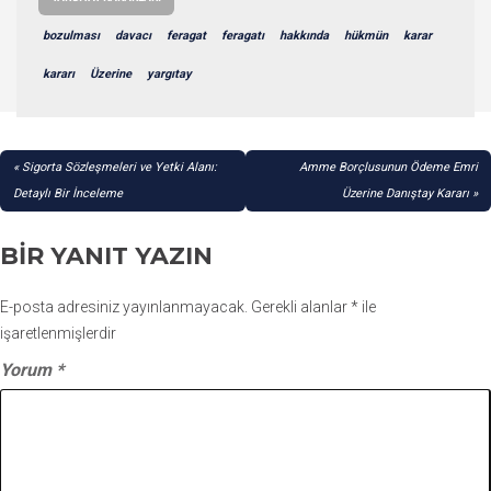
bozulması
davacı
feragat
feragatı
hakkında
hükmün
karar
kararı
Üzerine
yargıtay
YAZI
Sigorta Sözleşmeleri ve Yetki Alanı:
Amme Borçlusunun Ödeme Emri
GEZINMESI
Detaylı Bir İnceleme
Üzerine Danıştay Kararı
BIR YANIT YAZIN
E-posta adresiniz yayınlanmayacak.
Gerekli alanlar
*
ile
işaretlenmişlerdir
Yorum
*