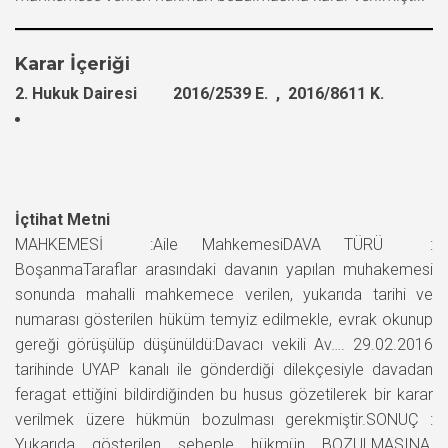
Karar İçeriği
2. Hukuk Dairesi 2016/2539 E. , 2016/8611 K.
İçtihat Metni
MAHKEMESİ :Aile MahkemesiDAVA TÜRÜ :
BoşanmaTaraflar arasındaki davanın yapılan muhakemesi
sonunda mahalli mahkemece verilen, yukarıda tarihi ve
numarası gösterilen hüküm temyiz edilmekle, evrak okunup
gereği görüşülüp düşünüldü:Davacı vekili Av…. 29.02.2016
tarihinde UYAP kanalı ile gönderdiği dilekçesiyle davadan
feragat ettiğini bildirdiğinden bu husus gözetilerek bir karar
verilmek üzere hükmün bozulması gerekmiştir.SONUÇ :
Yukarıda gösterilen sebeple hükmün BOZULMASINA,