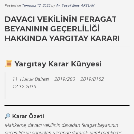
Posted on
Temmuz 12, 2025
by
Av. Yusuf Enes ARSLAN
DAVACI VEKILININ FERAGAT
BEYANININ GEÇERLILIĞI
HAKKINDA YARGITAY KARARI
Yargıtay Karar Künyesi
11. Hukuk Dairesi – 2019/280 – 2019/8152 –
12.12.2019
Karar Özeti
Mahkeme, davacı vekilinin davadan feragat beyanının
geçerliliği ve sonuçları üzerinde durarak, yerel mahkeme