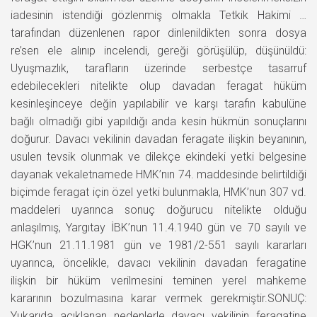
iadesinin istendiği gözlenmiş olmakla Tetkik Hakimi …
tarafından düzenlenen rapor dinlenildikten sonra dosya
re’sen ele alınıp incelendi, gereği görüşülüp, düşünüldü:
Uyuşmazlık, tarafların üzerinde serbestçe tasarruf
edebilecekleri nitelikte olup davadan feragat hüküm
kesinleşinceye değin yapılabilir ve karşı tarafın kabulüne
bağlı olmadığı gibi yapıldığı anda kesin hükmün sonuçlarını
doğurur. Davacı vekilinin davadan feragate ilişkin beyanının,
usulen tevsik olunmak ve dilekçe ekindeki yetki belgesine
dayanak vekaletnamede HMK’nın 74. maddesinde belirtildiği
biçimde feragat için özel yetki bulunmakla, HMK’nun 307 vd.
maddeleri uyarınca sonuç doğurucu nitelikte olduğu
anlaşılmış, Yargıtay İBK’nun 11.4.1940 gün ve 70 sayılı ve
HGK’nun 21.11.1981 gün ve 1981/2-551 sayılı kararları
uyarınca, öncelikle, davacı vekilinin davadan feragatine
ilişkin bir hüküm verilmesini teminen yerel mahkeme
kararının bozulmasına karar vermek gerekmiştir.SONUÇ:
Yukarıda açıklanan nedenlerle davacı vekilinin feragatine