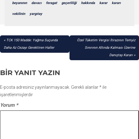
beyanının
davacı
feragat
geçerliliği
hakkında
karar
kararı
vekilinin
yargıtay
YAZI
TCK 150 Madde: Yağma Suçunda
Özel Tüketim Vergisi İtirazının Temyiz
GEZINMESI
Daha Az Cezayı Gerektiren Haller
Sınırının Altında Kalması Üzerine
Danıştay Kararı
BIR YANIT YAZIN
E-posta adresiniz yayınlanmayacak.
Gerekli alanlar
*
ile
işaretlenmişlerdir
Yorum
*