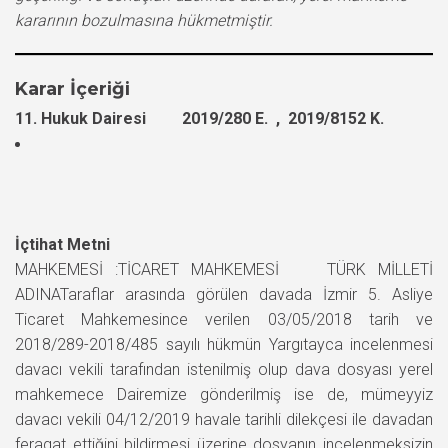
kararının bozulmasına hükmetmiştir.
Karar İçeriği
11. Hukuk Dairesi 2019/280 E. , 2019/8152 K.
İçtihat Metni
MAHKEMESİ :TİCARET MAHKEMESİ TÜRK MİLLETİ
ADINATaraflar arasında görülen davada İzmir 5. Asliye
Ticaret Mahkemesince verilen 03/05/2018 tarih ve
2018/289-2018/485 sayılı hükmün Yargıtayca incelenmesi
davacı vekili tarafından istenilmiş olup dava dosyası yerel
mahkemece Dairemize gönderilmiş ise de, mümeyyiz
davacı vekili 04/12/2019 havale tarihli dilekçesi ile davadan
feragat ettiğini bildirmesi üzerine dosyanın incelenmeksizin