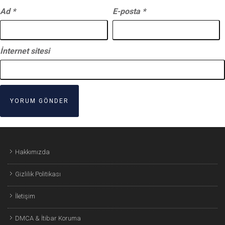
Ad
*
E-posta
*
İnternet sitesi
Hakkımızda
Gizlilik Politikası
İletişim
DMCA & İtibar Koruma