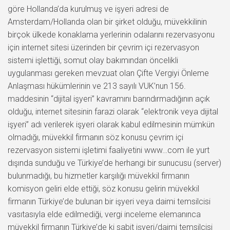
göre Hollanda’da kurulmuş ve işyeri adresi de
Amsterdam/Hollanda olan bir şirket olduğu, müvekkilinin
birçok ülkede konaklama yerlerinin odalarını rezervasyonu
için internet sitesi üzerinden bir çevrim içi rezervasyon
sistemi işlettiği, somut olay bakımından öncelikli
uygulanması gereken mevzuat olan Çifte Vergiyi Önleme
Anlaşması hükümlerinin ve 213 sayılı VUK’nun 156.
maddesinin “dijital işyeri” kavramını barındırmadığının açık
olduğu, internet sitesinin farazi olarak “elektronik veya dijital
işyeri” adı verilerek işyeri olarak kabul edilmesinin mümkün
olmadığı, müvekkil firmanın söz konusu çevrim içi
rezervasyon sistemi işletimi faaliyetini www…com ile yurt
dışında sunduğu ve Türkiye’de herhangi bir sunucusu (server)
bulunmadığı, bu hizmetler karşılığı müvekkil firmanın
komisyon geliri elde ettiği, söz konusu gelirin müvekkil
firmanın Türkiye’de bulunan bir işyeri veya daimi temsilcisi
vasıtasıyla elde edilmediği, vergi inceleme elemanınca
müvekkil firmanın Türkiye’de ki sabit işyeri/daimi temsilcisi