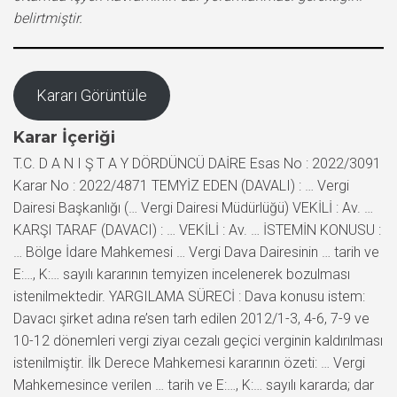
belirtmiştir.
Kararı Görüntüle
Karar İçeriği
T.C. D A N I Ş T A Y DÖRDÜNCÜ DAİRE Esas No : 2022/3091
Karar No : 2022/4871 TEMYİZ EDEN (DAVALI) : … Vergi
Dairesi Başkanlığı (… Vergi Dairesi Müdürlüğü) VEKİLİ : Av. …
KARŞI TARAF (DAVACI) : … VEKİLİ : Av. … İSTEMİN KONUSU :
… Bölge İdare Mahkemesi … Vergi Dava Dairesinin … tarih ve
E:…, K:… sayılı kararının temyizen incelenerek bozulması
istenilmektedir. YARGILAMA SÜRECİ : Dava konusu istem:
Davacı şirket adına re’sen tarh edilen 2012/1-3, 4-6, 7-9 ve
10-12 dönemleri vergi ziyaı cezalı geçici verginin kaldırılması
istenilmiştir. İlk Derece Mahkemesi kararının özeti: … Vergi
Mahkemesince verilen … tarih ve E:…, K:… sayılı kararda; dar