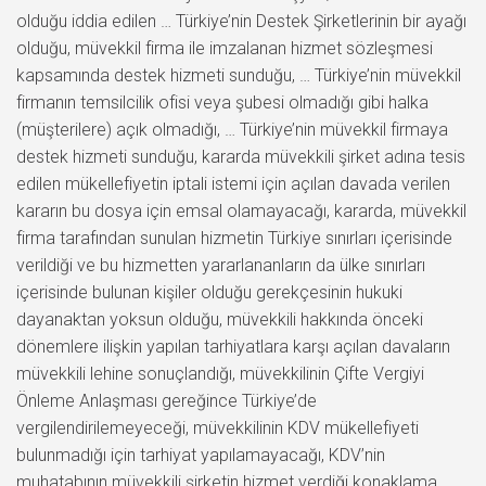
olduğu iddia edilen … Türkiye’nin Destek Şirketlerinin bir ayağı
olduğu, müvekkil firma ile imzalanan hizmet sözleşmesi
kapsamında destek hizmeti sunduğu, … Türkiye’nin müvekkil
firmanın temsilcilik ofisi veya şubesi olmadığı gibi halka
(müşterilere) açık olmadığı, … Türkiye’nin müvekkil firmaya
destek hizmeti sunduğu, kararda müvekkili şirket adına tesis
edilen mükellefiyetin iptali istemi için açılan davada verilen
kararın bu dosya için emsal olamayacağı, kararda, müvekkil
firma tarafından sunulan hizmetin Türkiye sınırları içerisinde
verildiği ve bu hizmetten yararlananların da ülke sınırları
içerisinde bulunan kişiler olduğu gerekçesinin hukuki
dayanaktan yoksun olduğu, müvekkili hakkında önceki
dönemlere ilişkin yapılan tarhiyatlara karşı açılan davaların
müvekkili lehine sonuçlandığı, müvekkilinin Çifte Vergiyi
Önleme Anlaşması gereğince Türkiye’de
vergilendirilemeyeceği, müvekkilinin KDV mükellefiyeti
bulunmadığı için tarhiyat yapılamayacağı, KDV’nin
muhatabının müvekkili şirketin hizmet verdiği konaklama