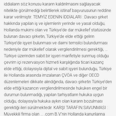
iddiaların söz konusu kararın kaldırılmasını sağlayacak
nitelikte görülmediği belirtilerek istinaf başvurusunun reddine
karar verilmiştir. TEMYİZ EDENİN İDDİALARI : Davacı şirket
hakkında yapılan iş ve işlemlerin yerinde ve yasal olduğu,
Hollanda mukimi olan ve Türkiye’de dar mükellef statüsünde
bulunan davacı şirketin, Türkiye’de elde ettiği gelirin
Türkiye’de işyeri bulunması ve daimi temsilci bulundurması
nedeniyle dar mükellef olarak vergilendirilmesi gerektiği, …
Türkiye üzerinden sabit bir işyeri marifetiyle sunmuş olduğu
çevrim içi rezervasyon hizmeti karşılığında ticari kazanç
elde ettiği, dolayısıyla dijital ve sabit işyeri bulunduğu, Türkiye
ile Hollanda arasında imzalanan ÇVÖA ve diğer OECD
düzenlemeleri dikkate alındığında, davacı şirketin Türkiye’den
elde ettiği kazancın vergilendirilmesinde hukuken engel bir
durumun bulunmadığı, yapılan tarhiyatların hukuka uygun
olduğu, dolayısıyla hukuka aykırı olan kararın bozulması
gerektiği ileri sürülmektedir. KARŞI TARAFIN SAVUNMASI :
Müvekkili firma olan … .com B.V.’nin Hollanda kanunlarına