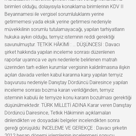
birimleri olduğu, dolayısıyla konaklama birimlerinin KDV II
Beyannamesi ile vergisel sorumluluklarını yerine
getirmemesi yada eksik yerine getirmesi nedeniyle
müvekkilinin sorumlu tutulamayacağı, yapılan tarhiyatların
hukuka aykırı olduğu, temyiz isteminin reddi gerektiği
savunulmuştur. TETKİK HÂKİMİ : … DÜŞÜNCESİ : Davacı
şirket hakkında yapılan inceleme sonrası düzenlenen
raporlar uyarınca ve aynı nedenlerle belirlenen matrah
üzerinden tarh edilen kurumlar vergisinin kaldırılmasına ilişkin
açılan davada verilen kabul kararına karşı yapılan temyiz
başvurusu nedeniyle Danıştay Dördüncü Dairesince yapılan
inceleme sonrası bozma kararı verildiğinden, temyiz
isteminin kabulü ile temyize konu kararın bozulması gerektiği
düşünülmektedir. TÜRK MİLLETİ ADINA Karar veren Danıştay
Dördüncü Dairesince, Tetkik Hâkiminin açıklamaları
dinlendikten ve dosyadaki belgeler incelendikten sonra
gereği görüşüldü: İNCELEME VE GEREKÇE : Davacı şirketin
2012 hesap dönemi işlemlerinin incelenmesi sonucu