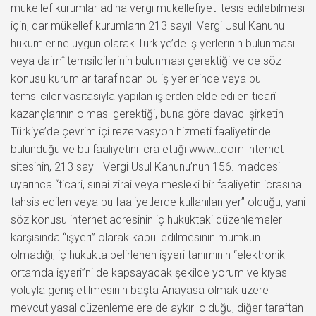
mükellef kurumlar adına vergi mükellefiyeti tesis edilebilmesi
için, dar mükellef kurumların 213 sayılı Vergi Usul Kanunu
hükümlerine uygun olarak Türkiye’de iş yerlerinin bulunması
veya daimî temsilcilerinin bulunması gerektiği ve de söz
konusu kurumlar tarafından bu iş yerlerinde veya bu
temsilciler vasıtasıyla yapılan işlerden elde edilen ticarî
kazançlarının olması gerektiği, buna göre davacı şirketin
Türkiye’de çevrim içi rezervasyon hizmeti faaliyetinde
bulunduğu ve bu faaliyetini icra ettiği www…com internet
sitesinin, 213 sayılı Vergi Usul Kanunu’nun 156. maddesi
uyarınca “ticari, sınai zirai veya mesleki bir faaliyetin icrasına
tahsis edilen veya bu faaliyetlerde kullanılan yer” olduğu, yani
söz konusu internet adresinin iç hukuktaki düzenlemeler
karşısında “işyeri” olarak kabul edilmesinin mümkün
olmadığı, iç hukukta belirlenen işyeri tanımının “elektronik
ortamda işyeri”ni de kapsayacak şekilde yorum ve kıyas
yoluyla genişletilmesinin başta Anayasa olmak üzere
mevcut yasal düzenlemelere de aykırı olduğu, diğer taraftan