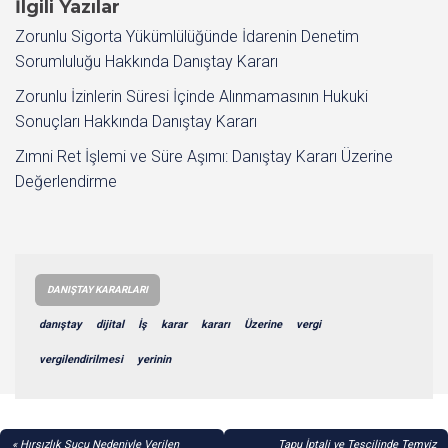
İlgili Yazılar
Zorunlu Sigorta Yükümlülüğünde İdarenin Denetim
Sorumluluğu Hakkında Danıştay Kararı
Zorunlu İzinlerin Süresi İçinde Alınmamasının Hukuki
Sonuçları Hakkında Danıştay Kararı
Zımni Ret İşlemi ve Süre Aşımı: Danıştay Kararı Üzerine
Değerlendirme
DANIŞTAY KARARLARI
danıştay
dijital
İş
karar
kararı
Üzerine
vergi
vergilendirilmesi
yerinin
YAZI
Hırsızlık Suçu Nedeniyle Verilen
Tapu İptali ve Tescilinde Temyiz