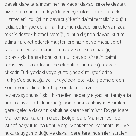
davalı idare tarafından her ne kadar davacı şirkete destek
hizmetleri sunan, Türkiye’de yerleşik olan …com Destek
Hizmetleri Ltd. Şti.’nin davacı şirketin daimi temsilci olduğu
iddia edilmişse de, anılan kurumun davacı şirkete yalnızca
teknik destek hizmeti verdiği, bunun dışında davacı kurum
adına hareket ederek müşterilere hizmet vermesi, ücret
tahsil etmesi v.b. durumunun söz konusu olmadığı,
dolayısıyla bahse konu kurumun davacı şirketin daimi
temsilcisi olarak kabulüne olanak bulunmadığı, davacı
şirketin Türkiye’deki veya yurtdışındaki müşterilerine
Türkiye’de sunduğu ve Türkiye’deki otel v.b. işletmelerden
komisyon geliri elde ettiği konaklama hizmeti
rezervasyonuna ilişkin hizmetleri nedeniyle yapılan tarhiyatta
hukuka uyarlılık bulunmadığı sonucuna varılmıştır. Belirtilen
gerekçelerle davanın kabulüne karar verilmiştir. Bölge İdare
Mahkemesi kararının özeti: Bölge İdare Mahkemesince;
istinaf başvurusuna konu Vergi Mahkemesi kararının usul ve
hukuka uygun olduğu ve davalı idare tarafından ileri sürülen