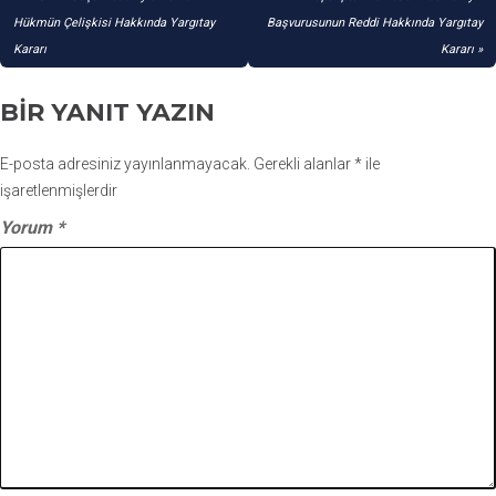
GEZINMESI
Hükmün Çelişkisi Hakkında Yargıtay
Başvurusunun Reddi Hakkında Yargıtay
Kararı
Kararı
BIR YANIT YAZIN
E-posta adresiniz yayınlanmayacak.
Gerekli alanlar
*
ile
işaretlenmişlerdir
Yorum
*