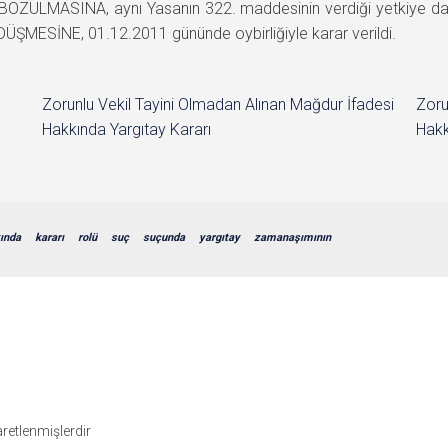
 BOZULMASINA, aynı Yasanın 322. maddesinin verdiği yetkiye da
ÜŞMESİNE, 01.12.2011 gününde oybirliğiyle karar verildi.
Zorunlu Vekil Tayini Olmadan Alınan Mağdur İfadesi
Zoru
Hakkında Yargıtay Kararı
Hakk
ında
kararı
rolü
suç
suçunda
yargıtay
zamanaşımının
şaretlenmişlerdir