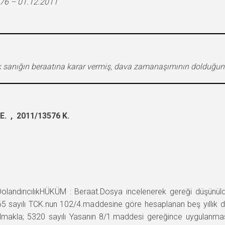
576 – 01.12.2011
larak sanığın beraatına karar vermiş, dava zamanaşımının doldu
. , 2011/13576 K.
ırıcılıkHÜKÜM : Beraat.Dosya incelenerek gereği düşünüldü;San
 765 sayılı TCK.nun 102/4.maddesine göre hesaplanan beş yıllık
laşılmakla; 5320 sayılı Yasanın 8/1.maddesi gereğince uygulan