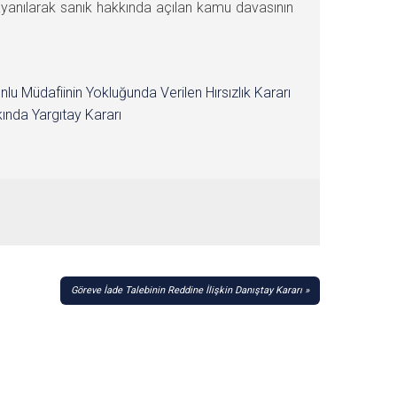
yanılarak sanık hakkında açılan kamu davasının
nlu Müdafiinin Yokluğunda Verilen Hırsızlık Kararı
ında Yargıtay Kararı
Göreve İade Talebinin Reddine İlişkin Danıştay Kararı