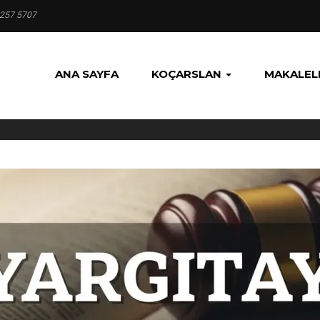
 257 5707
ANA SAYFA
KOÇARSLAN
MAKALEL