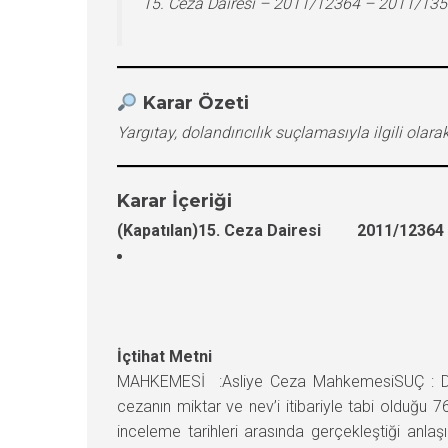
15. Ceza Dairesi – 2011/12364 – 2011/13
Karar Özeti
Yargıtay, dolandırıcılık suçlamasıyla ilgili o
Karar İçeriği
(Kapatılan)15. Ceza Dairesi 2011/12364 E
İçtihat Metni
MAHKEMESİ :Asliye Ceza MahkemesiSUÇ : Doland
cezanın miktar ve nev’i itibariyle tabi olduğu
inceleme tarihleri arasında gerçekleştiği an