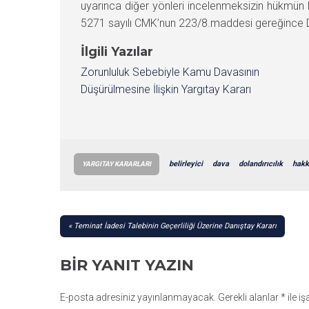
uyarınca diğer yönleri incelenmeksizin hükmün
5271 sayılı CMK’nun 223/8.maddesi gereğince D
İlgili Yazılar
Zorunluluk Sebebiyle Kamu Davasının
Düşürülmesine İlişkin Yargıtay Kararı
belirleyici
dava
dolandırıcılık
hakk
YARGITAY KARARLARI
YAZI
Teminat İadesi Talebinin Geçerliliği Üzerine Danıştay Kararı
GEZINMESI
BIR YANIT YAZIN
E-posta adresiniz yayınlanmayacak.
Gerekli alanlar
*
ile i