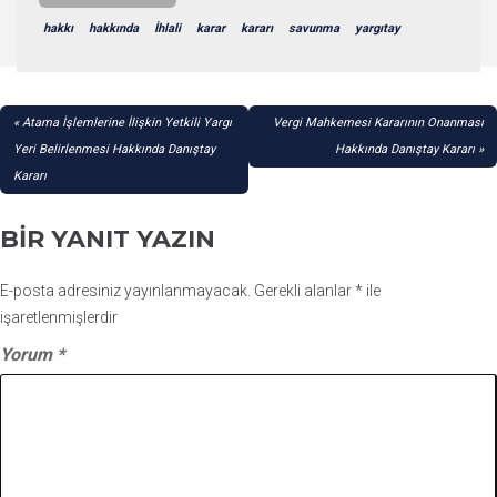
hakkı
hakkında
İhlali
karar
kararı
savunma
yargıtay
YAZI
Atama İşlemlerine İlişkin Yetkili Yargı
Vergi Mahkemesi Kararının Onanması
GEZINMESI
Yeri Belirlenmesi Hakkında Danıştay
Hakkında Danıştay Kararı
Kararı
BIR YANIT YAZIN
E-posta adresiniz yayınlanmayacak.
Gerekli alanlar
*
ile
işaretlenmişlerdir
Yorum
*