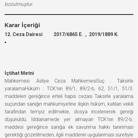
bozulmuştur.
Karar İçeriği
12. Ceza Dairesi 2017/6865 E. , 2019/1889 K.
İçtihat Metni
Mahkemesi :Asliye Ceza MahkemesiSuç : Taksirle
yaralamaHüküm : TCK’nın 89/1, 89/2-b, 62, 51/1, 51/3.
maddeleri gereğince erteli hapis cezası Taksirle yaralama
suçundan sanığın mahkumiyetine ilişkin hüküm, katılan vekili
tarafından temyiz edilmekle, dosya incelenerek gereği
düşünüldü; İddianamede yer almayan TCK’nın 89/2-b.
maddesi gereğince sanığa ek savunma hakkı tanınması
gerektiği gözetilmeden, ilgili maddenin uygulanması suretiyle