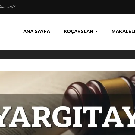
 257 5707
ANA SAYFA
KOÇARSLAN
MAKALEL