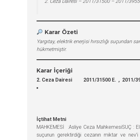
2. Ceza Dairesi – 2011/31500 – 2011/3955
Karar Özeti
Yargıtay, elektrik enerjisi hırsızlığı suçund
hükmetmiştir.
Karar İçeriği
2. Ceza Dairesi 2011/31500 E. , 2011/39
İçtihat Metni
MAHKEMESİ :Asliye Ceza MahkemesiSUÇ : Elektrik
suçunun gerektirdiği cezanın miktar ve nev’i