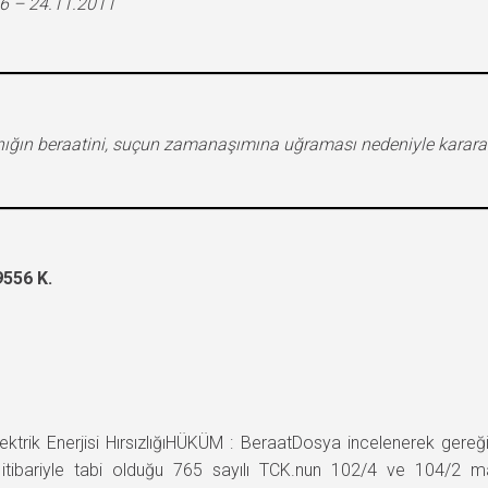
6 – 24.11.2011
an sanığın beraatini, suçun zamanaşımına uğraması nedeniyle kar
556 K.
 Enerjisi HırsızlığıHÜKÜM : BeraatDosya incelenerek gereği düşün
 itibariyle tabi olduğu 765 sayılı TCK.nun 102/4 ve 104/2 ma