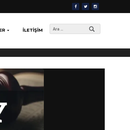
Arama:
ER
İLETIŞIM