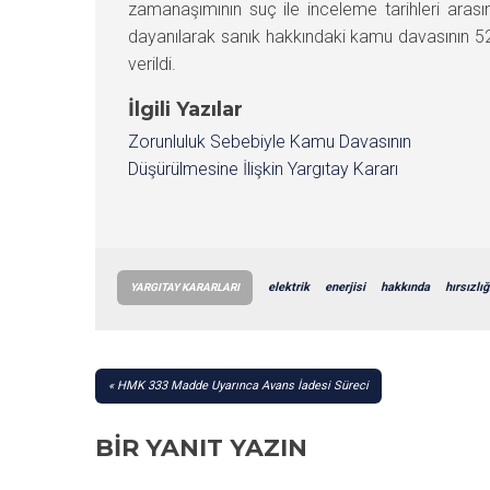
zamanaşımının suç ile inceleme tarihleri ara
dayanılarak sanık hakkındaki kamu davasının 
verildi.
İlgili Yazılar
Zorunluluk Sebebiyle Kamu Davasının
Düşürülmesine İlişkin Yargıtay Kararı
elektrik
enerjisi
hakkında
hırsızlığ
YARGITAY KARARLARI
YAZI
HMK 333 Madde Uyarınca Avans İadesi Süreci
GEZINMESI
BIR YANIT YAZIN