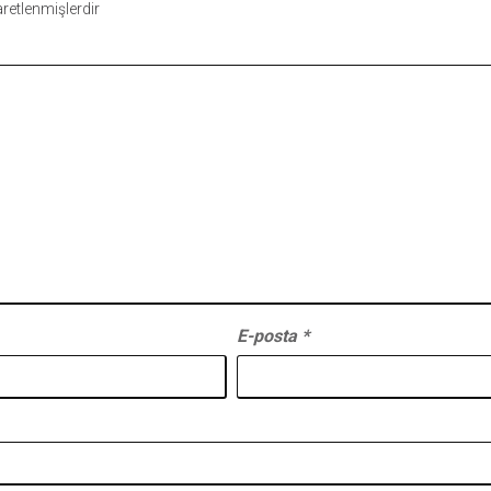
şaretlenmişlerdir
E-posta
*