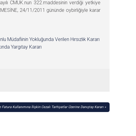
ayılı CMUK.nun 322.maddesinin verdiği yetkiye
MESİNE, 24/11/2011 gününde oybirliğiyle karar
nlu Müdafiinin Yokluğunda Verilen Hırsızlık Kararı
ında Yargıtay Kararı
 Fatura Kullanımına İlişkin Cezalı Tarhiyatlar Üzerine Danıştay Kararı