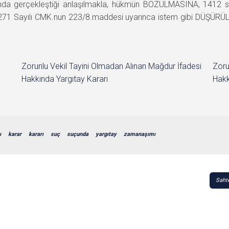
sında gerçekleştiği anlaşılmakla, hükmün BOZULMASINA, 1412 s
5271 Sayılı CMK.nun 223/8.maddesi uyarınca istem gibi DÜŞÜRÜL
Zorunlu Vekil Tayini Olmadan Alınan Mağdur İfadesi
Zoru
Hakkında Yargıtay Kararı
Hakk
ı
karar
kararı
suç
suçunda
yargıtay
zamanaşımı
Sahte