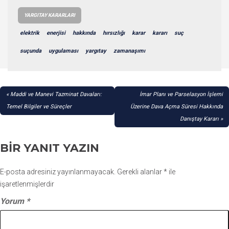
YARGITAY KARARLARI
elektrik
enerjisi
hakkında
hırsızlığı
karar
kararı
suç
suçunda
uygulaması
yargıtay
zamanaşımı
YAZI
Maddi ve Manevi Tazminat Davaları:
İmar Planı ve Parselasyon İşlemi
GEZINMESI
Temel Bilgiler ve Süreçler
Üzerine Dava Açma Süresi Hakkında
Danıştay Kararı
BIR YANIT YAZIN
E-posta adresiniz yayınlanmayacak.
Gerekli alanlar
*
ile
işaretlenmişlerdir
Yorum
*