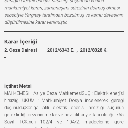
Sanığın elektrik enerjisi hırsızlığı suçundan verilen
mahkumiyet kararı, zamanaşımı süresinin dolmuş olması
sebebiyle Yargıtay tarafından bozulmuş ve kamu davasının
düşürülmesine karar verilmiştir.
Karar İçeriği
2. Ceza Dairesi 2012/6343 E. , 2012/8328 K.
İçtihat Metni
MAHKEMESİ :Asliye Ceza MahkemesiSUÇ : Elektrik enerjisi
hırsızlığıHÜKÜM : Mahkumiyet Dosya incelenerek gereği
düşünüldü;Sanığa atılı elektrik enerjisi hırsızlığı suçunun
gerektirdiği cezanın miktar ve nev’i itibariyle tabi olduğu 765
Sayılı TCK.nun 102/4 ve 104/2. maddelerine göre