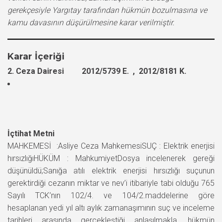
gerekçesiyle Yargıtay tarafından hükmün bozulmasına ve
kamu davasının düşürülmesine karar verilmiştir.
Karar İçeriği
2. Ceza Dairesi 2012/5739 E. , 2012/8181 K.
İçtihat Metni
MAHKEMESİ :Asliye Ceza MahkemesiSUÇ : Elektrik enerjisi
hırsızlığıHÜKÜM : MahkumiyetDosya incelenerek gereği
düşünüldü;Sanığa atılı elektrik enerjisi hırsızlığı suçunun
gerektirdiği cezanın miktar ve nev’i itibariyle tabi olduğu 765
Sayılı TCK’nın 102/4. ve 104/2.maddelerine göre
hesaplanan yedi yıl altı aylık zamanaşımının suç ve inceleme
tarihleri arasında gerçekleştiği anlaşılmakla, hükmün