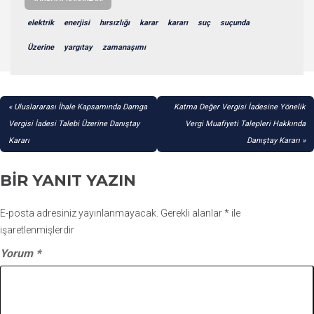
elektrik
enerjisi
hırsızlığı
karar
kararı
suç
suçunda
Üzerine
yargıtay
zamanaşımı
YAZI
Uluslararası İhale Kapsamında Damga
Katma Değer Vergisi İadesine Yönelik
GEZINMESI
Vergisi İadesi Talebi Üzerine Danıştay
Vergi Muafiyeti Talepleri Hakkında
Kararı
Danıştay Kararı
BIR YANIT YAZIN
E-posta adresiniz yayınlanmayacak.
Gerekli alanlar
*
ile
işaretlenmişlerdir
Yorum
*