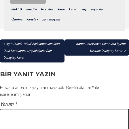
elektrik
enerjisi
hırsızlığı
karar
kararı
suç
suçunda
Üzerine
yargıtay
zamanaşımı
YAZI
Aşırı Düşük Teklif Açıklamasının İdari
Kamu Görevinden Çıkarılma İşlemi
GEZINMESI
Usul Kurallarına Uygunluğuna Dair
Üzerine Danıştay Kararı
Danıştay Kararı
BIR YANIT YAZIN
E-posta adresiniz yayınlanmayacak.
Gerekli alanlar
*
ile
işaretlenmişlerdir
Yorum
*