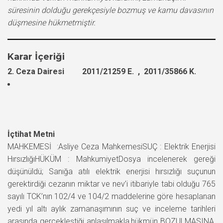
süresinin dolduğu gerekçesiyle bozmuş ve kamu davasının
düşmesine hükmetmiştir.
Karar İçeriği
2. Ceza Dairesi 2011/21259 E. , 2011/35866 K.
İçtihat Metni
MAHKEMESİ :Asliye Ceza MahkemesiSUÇ : Elektrik Enerjisi
HırsızlığıHÜKÜM : MahkumiyetDosya incelenerek gereği
düşünüldü; Sanığa atılı elektrik enerjisi hırsızlığı suçunun
gerektirdiği cezanın miktar ve nev’i itibariyle tabi olduğu 765
sayılı TCK’nın 102/4 ve 104/2 maddelerine göre hesaplanan
yedi yıl altı aylık zamanaşımının suç ve inceleme tarihleri
arasında gerçekleştiği anlaşılmakla,hükmün BOZULMASINA,