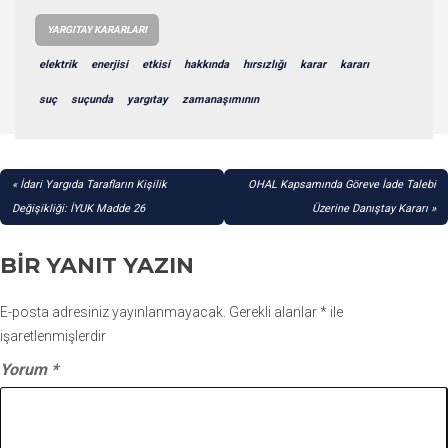
YARGITAY KARARLARI
elektrik
enerjisi
etkisi
hakkında
hırsızlığı
karar
kararı
suç
suçunda
yargıtay
zamanaşımının
YAZI
İdari Yargıda Tarafların Kişilik
OHAL Kapsamında Göreve İade Talebi
GEZINMESI
Değişikliği: İYUK Madde 26
Üzerine Danıştay Kararı
BIR YANIT YAZIN
E-posta adresiniz yayınlanmayacak.
Gerekli alanlar
*
ile
işaretlenmişlerdir
Yorum
*