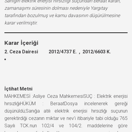
Sanığın elektrik enerjisi hırsızlığı suçundan beraat kararı,
zamanaşımı süresinin dolması nedeniyle Yargıtay
tarafından bozulmuş ve kamu davasının düşürülmesine
karar verilmiştir.
Karar İçeriği
2. Ceza Dairesi 2012/4737 E. , 2012/6603 K.
İçtihat Metni
MAHKEMESİ :Asliye Ceza MahkemesiSUÇ : Elektrik enerjisi
hırsızlığıHÜKÜM : BeraatDosya incelenerek gereği
düşünüldü;Sanığa atılı elektrik enerjisi hırsızlığı suçunun
gerektirdiği cezanın miktar ve nev’i itibariyle tabi olduğu 765
Sayılı TCK.nun 102/4 ve 104/2. maddelerine göre