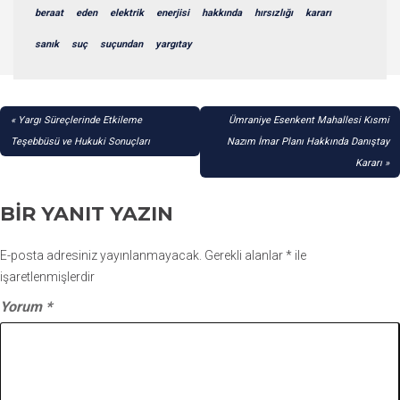
beraat
eden
elektrik
enerjisi
hakkında
hırsızlığı
kararı
sanık
suç
suçundan
yargıtay
YAZI
Yargı Süreçlerinde Etkileme
Ümraniye Esenkent Mahallesi Kısmi
GEZINMESI
Teşebbüsü ve Hukuki Sonuçları
Nazım İmar Planı Hakkında Danıştay
Kararı
BIR YANIT YAZIN
E-posta adresiniz yayınlanmayacak.
Gerekli alanlar
*
ile
işaretlenmişlerdir
Yorum
*