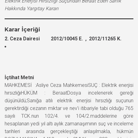
Elektrik Enerjisi Hırsızlığı Suçundan Beraat Eden Sanık
Hakkında Yargıtay Kararı
Karar İçeriği
2. Ceza Dairesi 2012/10045 E. , 2012/11265 K.
İçtihat Metni
MAHKEMESİ :Asliye Ceza MahkemesiSUÇ : Elektrik enerjisi
hırsızlığıHÜKÜM : BeraatDosya incelenerek gereği
düşünüldü;Sanığa atılı elektrik enerjisi hırsızlığı suçunun
gerektirdiği cezanın miktar ve nev’i itibariyle tabi olduğu 765
sayılı TCK.nun 102/4. ve 104/2.maddelerine göre
hesaplanan yedi yıl altı aylık zamanaşımının suç ve inceleme
tarihleri arasında gerçekleştiği anlaşılmakla, hükmün