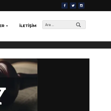
Arama:
ER
İLETIŞIM