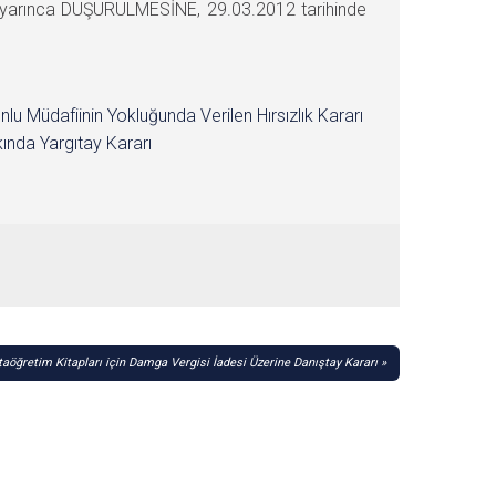
 uyarınca DÜŞÜRÜLMESİNE, 29.03.2012 tarihinde
nlu Müdafiinin Yokluğunda Verilen Hırsızlık Kararı
ında Yargıtay Kararı
taöğretim Kitapları için Damga Vergisi İadesi Üzerine Danıştay Kararı