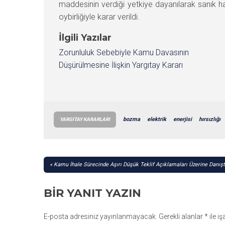
maddesinin verdiği yetkiye dayanılarak sanık
oybirliğiyle karar verildi.
İlgili Yazılar
Zorunluluk Sebebiyle Kamu Davasının
Düşürülmesine İlişkin Yargıtay Kararı
bozma
elektrik
enerjisi
hırsızlığı
YARGITAY KARARLARI
YAZI
Kamu İhale Sürecinde Aşırı Düşük Teklif Açıklamaları Üzerine Danışt
GEZINMESI
BIR YANIT YAZIN
E-posta adresiniz yayınlanmayacak.
Gerekli alanlar
*
ile i