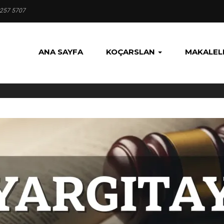
 257 5707
ANA SAYFA
KOÇARSLAN
MAKALEL