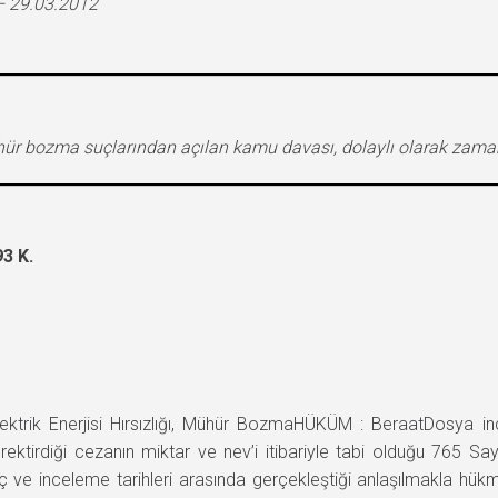
– 29.03.2012
 mühür bozma suçlarından açılan kamu davası, dolaylı olarak zam
3 K.
ik Enerjisi Hırsızlığı, Mühür BozmaHÜKÜM : BeraatDosya incel
gerektirdiği cezanın miktar ve nev’i itibariyle tabi olduğu 765 
suç ve inceleme tarihleri arasında gerçekleştiği anlaşılmakla