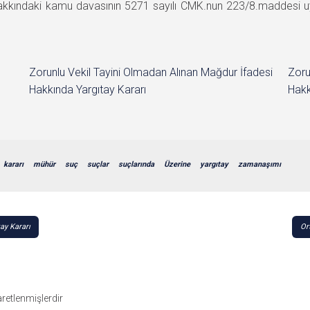
 hakkındaki kamu davasının 5271 sayılı CMK.nun 223/8.maddesi
Zorunlu Vekil Tayini Olmadan Alınan Mağdur İfadesi
Zoru
Hakkında Yargıtay Kararı
Hakk
kararı
mühür
suç
suçlar
suçlarında
Üzerine
yargıtay
zamanaşımı
ay Kararı
Or
şaretlenmişlerdir