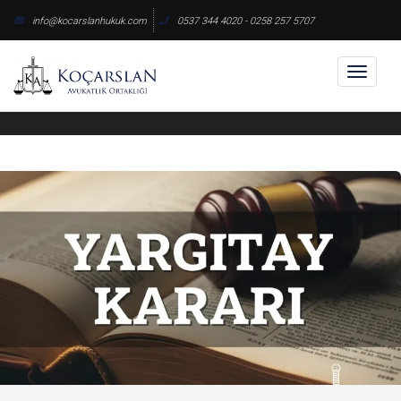
Skip
info@kocarslanhukuk.com
0537 344 4020 - 0258 257 5707
to
content
Toggl
naviga