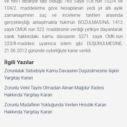
ve nev’i itibariyle tabi olduğu 765 Sayılı TCK.nun 102/4 ve
104/2. maddelerine göre hesaplanan yedi yıl altı aylık
zamanaşımının suç ve inceleme tarihleri arasında
gerçekleştiği anlaşılmakla hükmün BOZULMASINA, 1412
sayılı CMUK.nun 322. maddesinin verdiği yetkiye dayanılarak
sanık hakkındaki kamu davasının 5271 sayılı CMK.nun
223/8.maddesi uyarınca istem gibi DÜŞÜRÜLMESİNE,
21.06.2012 gününde oybirliğiyle karar verildi.
İlgili Yazılar
Zorunluluk Sebebiyle Kamu Davasının Düşürülmesine İlişkin
Yargıtay Kararı
Zorunlu Vekil Tayini Olmadan Alınan Mağdur İfadesi
Hakkında Yargıtay Kararı
Zorunlu Müdafiinin Yokluğunda Verilen Hırsızlık Kararı
Hakkında Yargıtay Kararı