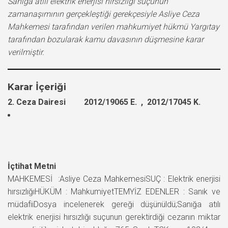
Sanığa atılı elektrik enerjisi hırsızlığı suçunun
zamanaşımının gerçekleştiği gerekçesiyle Asliye Ceza
Mahkemesi tarafından verilen mahkumiyet hükmü Yargıtay
tarafından bozularak kamu davasının düşmesine karar
verilmiştir.
Karar İçeriği
2. Ceza Dairesi 2012/19065 E. , 2012/17045 K.
İçtihat Metni
MAHKEMESİ :Asliye Ceza MahkemesiSUÇ : Elektrik enerjisi
hırsızlığıHÜKÜM : MahkumiyetTEMYİZ EDENLER : Sanık ve
müdafiiDosya incelenerek gereği düşünüldü;Sanığa atılı
elektrik enerjisi hırsızlığı suçunun gerektirdiği cezanın miktar