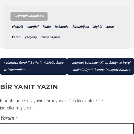
YARGITAY KARARLARI
elektrik
enerjisi
hakkı
hakkında
hırsızlığına
İlişkin
karar
kararı
yargıtay
zamanaşımı
YAZI
Kamuya Gerekli Şeylerin Yokluğu Suçu
İnternet Üzerinden Kitap Satışı ve Vergi
GEZINMESI
ve Yaptırımları
Mükellefiyeti Üzerine Danıştay Kararı
BIR YANIT YAZIN
E-posta adresiniz yayınlanmayacak.
Gerekli alanlar
*
ile
işaretlenmişlerdir
Yorum
*