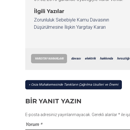
İlgili Yazılar
Zorunluluk Sebebiyle Kamu Davasının
Düşürülmesine İlişkin Yargıtay Kararı
davası
elektrik
hakkında
hırsızlığı
YARGITAY KARARLARI
YAZI
Ceza Muhakemesinde Tanıkların Çağrılma Usulleri ve Önemi
GEZINMESI
BIR YANIT YAZIN
E-posta adresiniz yayınlanmayacak.
Gerekli alanlar
*
ile i
Yorum
*