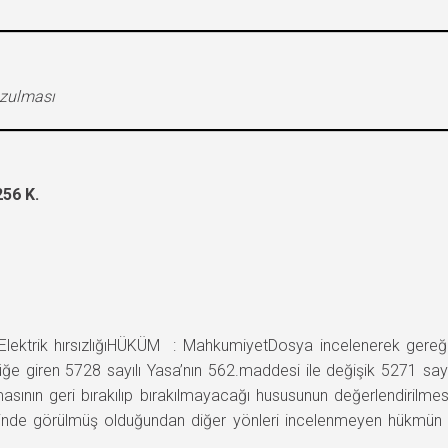
ozulması
56 K.
trik hırsızlığıHÜKÜM : MahkumiyetDosya incelenerek gereği 
ğe giren 5728 sayılı Yasa’nın 562.maddesi ile değişik 5271 sa
sının geri bırakılıp bırakılmayacağı hususunun değerlendirilme
a yerinde görülmüş olduğundan diğer yönleri incelenmeyen hük