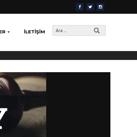
Arama:
ER
İLETIŞIM