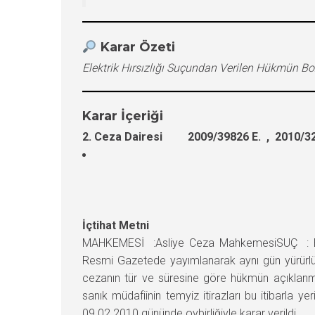
Karar Özeti
Elektrik Hırsızlığı Suçundan Verilen Hükmün B
Karar İçeriği
2. Ceza Dairesi 2009/39826 E. , 2010/32
İçtihat Metni
MAHKEMESİ :Asliye Ceza MahkemesiSUÇ : Elek
Resmi Gazetede yayımlanarak aynı gün yürürlü
cezanın tür ve süresine göre hükmün açıklanma
sanık müdafiinin temyiz itirazları bu itibarl
09.02.2010 gününde oybirliğiyle karar verildi.