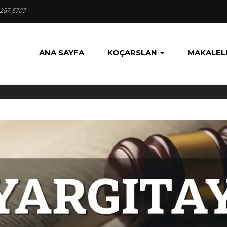
 257 5707
ANA SAYFA
KOÇARSLAN
MAKALEL