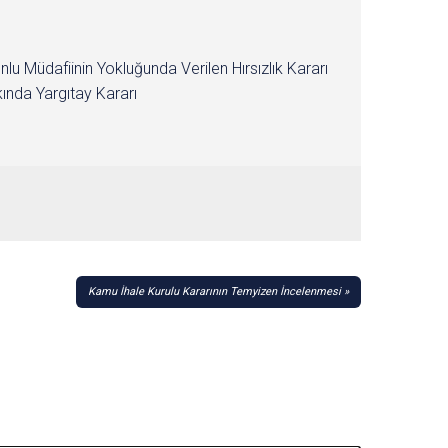
nlu Müdafiinin Yokluğunda Verilen Hırsızlık Kararı
ında Yargıtay Kararı
Kamu İhale Kurulu Kararının Temyizen İncelenmesi