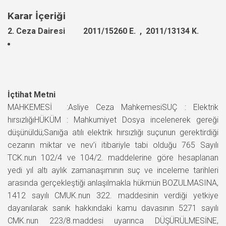
Karar İçeriği
2. Ceza Dairesi 2011/15260 E. , 2011/13134 K.
İçtihat Metni
MAHKEMESİ :Asliye Ceza MahkemesiSUÇ : Elektrik
hırsızlığıHÜKÜM : Mahkumiyet Dosya incelenerek gereği
düşünüldü;Sanığa atılı elektrik hırsızlığı suçunun gerektirdiği
cezanın miktar ve nev’i itibariyle tabi olduğu 765 Sayılı
TCK.nun 102/4 ve 104/2. maddelerine göre hesaplanan
yedi yıl altı aylık zamanaşımının suç ve inceleme tarihleri
arasında gerçekleştiği anlaşılmakla hükmün BOZULMASINA,
1412 sayılı CMUK.nun 322. maddesinin verdiği yetkiye
dayanılarak sanık hakkındaki kamu davasının 5271 sayılı
CMK.nun 223/8.maddesi uyarınca DÜŞÜRÜLMESİNE,