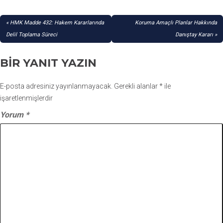
YAZI
HMK Madde 432: Hakem Kararlarında
Koruma Amaçlı Planlar Hakkında
GEZINMESI
Delil Toplama Süreci
Danıştay Kararı
BIR YANIT YAZIN
E-posta adresiniz yayınlanmayacak.
Gerekli alanlar
*
ile
işaretlenmişlerdir
Yorum
*